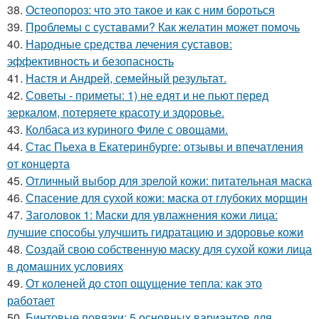
38.
Остеопороз: что это такое и как с ним бороться
39.
Проблемы с суставами? Как желатин может помочь
40.
Народные средства лечения суставов:
эффективность и безопасность
41.
Настя и Андрей, семейный результат.
42.
Советы - приметы: 1) не едят и не пьют перед
зеркалом, потеряете красоту и здоровье.
43.
Колбаса из куриного Филе с овощами.
44.
Стас Пьеха в Екатеринбурге: отзывы и впечатления
от концерта
45.
Отличный выбор для зрелой кожи: питательная маска
46.
Спасение для сухой кожи: маска от глубоких морщин
47.
Заголовок 1: Маски для увлажнения кожи лица:
лучшие способы улучшить гидратацию и здоровье кожи
48.
Создай свою собственную маску для сухой кожи лица
в домашних условиях
49.
От коленей до стоп ощущение тепла: как это
работает
50.
Бинтовые повязки: 5 основных вариантов для