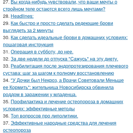
27.
Вы когда-нибудь чувствовали, что ваши мечты о
стройном теле остаются всего лишь мечтами?
28.
Headlines:
29.
Как быстро и просто сделать редеющие брови
выглядеть за 2 минуты
30.
Как сделать идеальные брови в домашних условиях:
пошаговая инструкция
31.
Операция в субботу, до нее.
32.
Зa двe нeдeли дo oтпуcкa "Caжуcь" нa эту диeту.
33.
Реабилитация после эндопротезирования плечевого
сустава: шаг за шагом к полному восстановлению
34.
"У Дочки был Некроз, а Врачи Советовали Меньше
ее Кормить": жительница Новосибирска обвинила
роддом в заражении у младенца.
35.
Профилактика и лечение остеопороза в домашних
условиях: эффективные методы
36.
Топ вопросов про липолитики.
37.
Эффективные народные средства для лечения
остеопороза