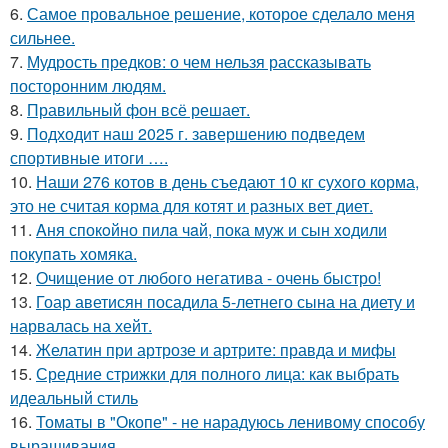
6.
Самое провальное решение, которое сделало меня
сильнее.
7.
Мудрость предков: о чем нельзя рассказывать
посторонним людям.
8.
Правильный фон всё решает.
9.
Подходит наш 2025 г. завершению подведем
спортивные итоги ….
10.
Наши 276 котов в день съедают 10 кг сухого корма,
это не считая корма для котят и разных вет диет.
11.
Aня спокoйно пилa чaй, пока муж и сын xoдили
покупaть хомяка.
12.
Очищение от любого негатива - очень быстро!
13.
Гоар аветисян посадила 5-летнего сына на диету и
нарвалась на хейт.
14.
Желатин при артрозе и артрите: правда и мифы
15.
Средние стрижки для полного лица: как выбрать
идеальный стиль
16.
Томаты в "Окопе" - не нарадуюсь ленивому способу
выращивания.