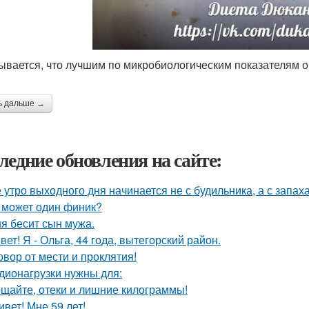
зывается, что лучшим по микробиологическим показателям о
ь дальше →
ледние обновления на сайте:
 утро выходного дня начинается не с будильника, а с запах
 может один финик?
я бесит сын мужа.
вет! Я - Ольга, 44 года, вытегорский район.
овор от мести и проклятия!
дионагрузки нужны для:
щайте, отеки и лишние килограммы!
ивет! Мне 59 лет!