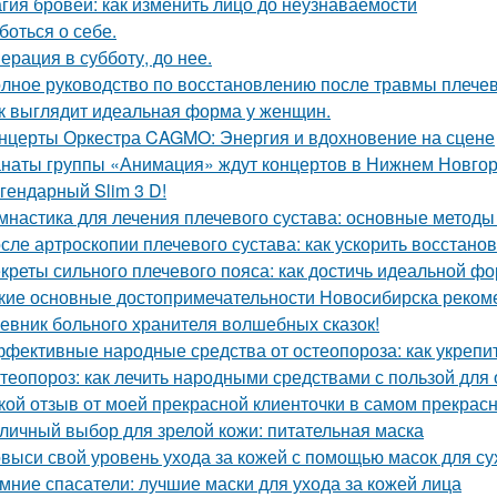
гия бровей: как изменить лицо до неузнаваемости
боться о себе.
ерация в субботу, до нее.
лное руководство по восстановлению после травмы плечев
к выглядит идеальная форма у женщин.
нцерты Оркестра CAGMO: Энергия и вдохновение на сцене
наты группы «Анимация» ждут концертов в Нижнем Новго
гендарный Slim 3 D!
мнастика для лечения плечевого сустава: основные методы
сле артроскопии плечевого сустава: как ускорить восстано
креты сильного плечевого пояса: как достичь идеальной ф
кие основные достопримечательности Новосибирска рекоме
евник больного хранителя волшебных сказок!
фективные народные средства от остеопороза: как укрепит
теопороз: как лечить народными средствами с пользой для
кой отзыв от моей прекрасной клиенточки в самом прекрас
личный выбор для зрелой кожи: питательная маска
выси свой уровень ухода за кожей с помощью масок для с
мние спасатели: лучшие маски для ухода за кожей лица