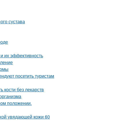
ого сустава
роде
 и их эффективность
вление
ормы
ндуют посетить туристам
ь кости без лекарств
 организма
ном положении.
ухой увядающей кожи 60