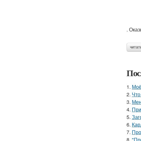
. Ока
читат
Пос
1.
Моё
2.
Что
3.
Мен
4.
При
5.
Заг
6.
Кар
7.
Про
8.
"Пр