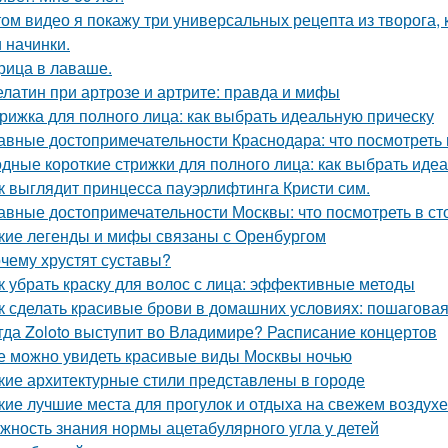
том видео я покажу три универсальных рецепта из творога
и начинки.
рица в лаваше.
латин при артрозе и артрите: правда и мифы
рижка для полного лица: как выбрать идеальную прическу
авные достопримечательности Краснодара: что посмотреть 
дные короткие стрижки для полного лица: как выбрать иде
к выглядит принцесса пауэрлифтинга Кристи сим.
авные достопримечательности Москвы: что посмотреть в ст
кие легенды и мифы связаны с Оренбургом
чему хрустят суставы?
к убрать краску для волос с лица: эффективные методы
к сделать красивые брови в домашних условиях: пошаговая
гда Zoloto выступит во Владимире? Расписание концертов
е можно увидеть красивые виды Москвы ночью
кие архитектурные стили представлены в городе
кие лучшие места для прогулок и отдыха на свежем воздухе
жность знания нормы ацетабулярного угла у детей