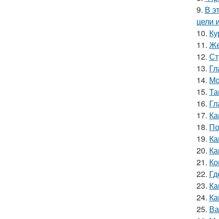
9.
В э
цели 
10.
Ку
11.
Же
12.
Ст
13.
Гл
14.
Мо
15.
Та
16.
Гл
17.
Ка
18.
По
19.
Ка
20.
Ка
21.
Ко
22.
Гд
23.
Ка
24.
Ка
25.
Ва