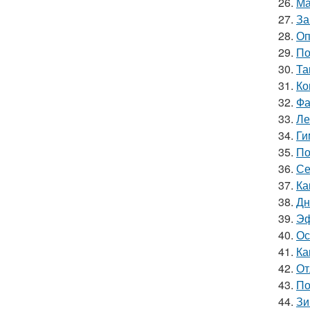
26.
Ма
27.
За
28.
Оп
29.
По
30.
Та
31.
Ко
32.
Фа
33.
Ле
34.
Ги
35.
По
36.
Се
37.
Ка
38.
Дн
39.
Эф
40.
Ос
41.
Ка
42.
От
43.
По
44.
Зи