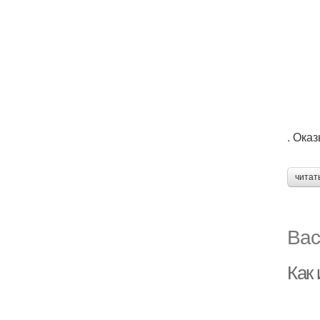
. Ока
читат
Вас
Как 