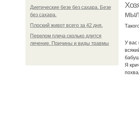
Хоз
Диетические безе без сахара. Безе
мыл
без сахара.
Таког
Плоский живот всего за 42 дня.
Перелом плеча сколько длится
У вас
лечение. Причины и виды травмы
всяки
бабуш
Я кри
похва