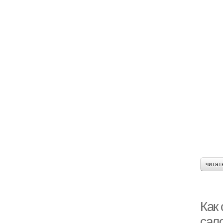
читат
Как 
сал