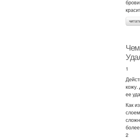
брови
краси
читат
Чем 
Уда
1
Дейст
кожу.
ее уда
Как и
слоем
сложн
более
2