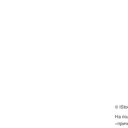
© iSto
На по
«прич