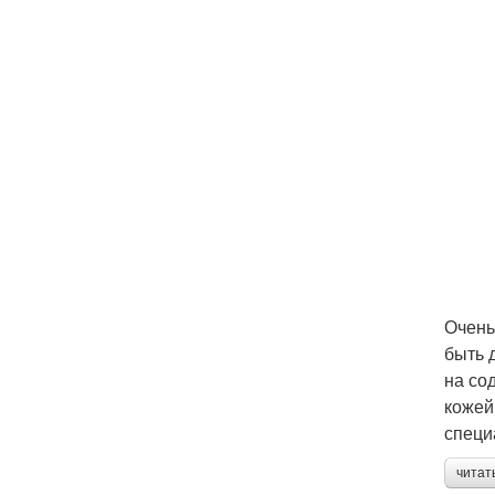
Очень
быть 
на со
кожей
специ
читат