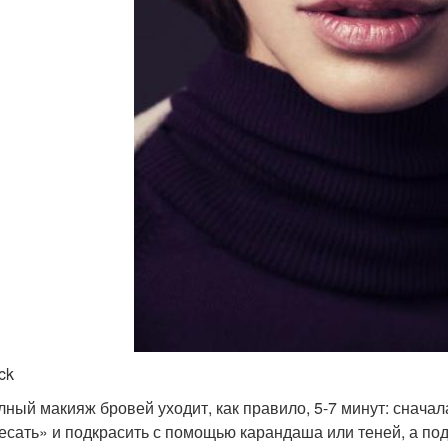
ck
лный макияж бровей уходит, как правило, 5-7 минут: снача
есать» и подкрасить с помощью карандаша или теней, а по