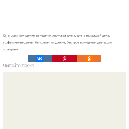
Категории:
похудение за неделю
,
японская диета
,
диета на каждый день
,
эффективные диеты
,
белковое похудение
,
быстрое похудение
,
диета для
похудения
Читайте также
Лавровый лист прогонит болезни и исполнит желания!