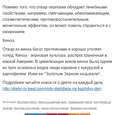
Помимо того, что отвар перловки обладает лечебными
свойствами, например, смягчающим, обволакивающим,
спазмолитическим, противовоспалительным,
мочегонным эффектом, он может помочь справиться и с
ожирением.
Киноа.
Отвар из киноа богат протеинами и хорошо утоляет
голод. Киноа - зерновая культура, распространенная в
южной Америке. В цивилизации инков киноа была одним
из трех основных видов пищи наравне с кукурузой и
картофелем. Инки ее "Золотым Зерном называли".
Подробнее читайте новости о диете на каждый день
http://dietyi.ru-best.com/vidy-diet/dieta-na-kazhdyy-den
Категории:
быстрая диета
,
диета на каждый день
,
правильная диета
,
похудение за
неделю
,
быстрое похудение
,
диета для похудения
,
белковое похудение