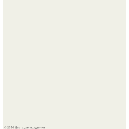
После трёхлетнего отсутствия в своей воркутинской
квартире, мужчина вернулся и обнаружил, что его
жилище стало пристанищем для стаи голубей.
Виктория галустян, бывшая жена юмориста Михаила
галустяна, рассказала о неожиданных последствиях
развода.
© 2026 Диета для похудения