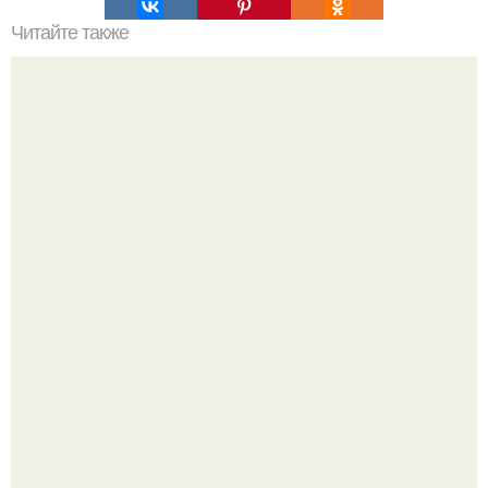
Читайте также
Чудо - напитки! Эта диета поможет вывести лишнюю
жидкость из организма и моментально похудеть!
Метабуст нужен не "Идеальным", а живым людям.