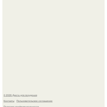
Как разогнать метаболизм.
Синдром красной кожи: британец превратил себя в
инвалида из-за бесконтрольного использования мази.
© 2026 Диета для похудения
Контакты
Пользовательское соглашение
Политика конфидециальности