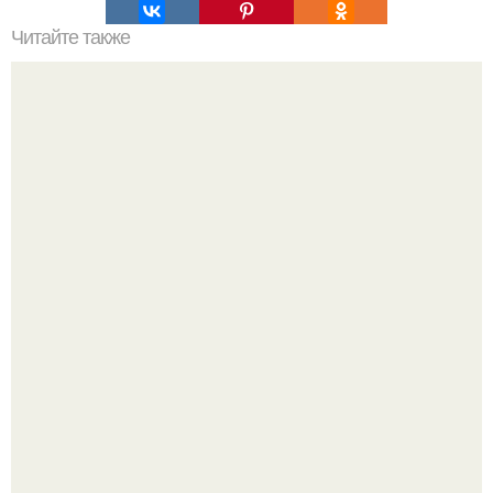
Читайте также
Бабушкино растирание. Моя бабушка в 82 года понятия
не имела, что такое боли в суставах, тяжесть в ногах,
ломота в позвоночнике.