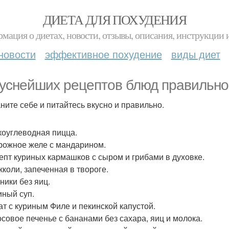
ДИЕТА ДЛЯ ПОХУДЕНИЯ
мация о диетах, новости, отзывы, описания, инструкции 
новости
эффективное похудение
виды диет
куснейших рецептов блюд правильно
ните себе и питайтесь вкусно и правильно.
зкоуглеводная пицца.
орожное желе с мандарином.
цепт куриных кармашков с сыром и грибами в духовке.
кколи, запеченная в твороге.
ники без яиц.
иный суп.
лат с куриным Филе и пекинской капустой.
косовое печенье с бананами без сахара, яиц и молока.