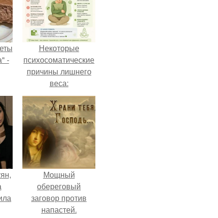
еты
Некоторые
" -
психосоматические
причины лишнего
веса:
га,
ян,
Мощный
а
обереговый
ила
заговор против
напастей.