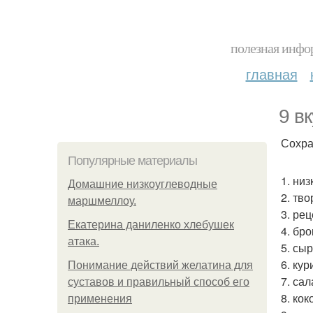
полезная инфор
главная
9 в
Сохра
Популярные материалы
1. ни
Домашние низкоуглеводные
2. тв
маршмеллоу.
3. ре
Екатерина даниленко хлебушек
4. бро
атака.
5. сыр
6. кур
Понимание действий желатина для
7. са
суставов и правильный способ его
8. ко
применения