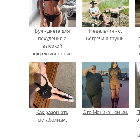
Буч - диета для
Неделькин - с.
похудения с
Встречи и груши.
высокой
эффективностью.
Как разогнать
Это Моника - ей 26.
П
метаболизм.
о
к