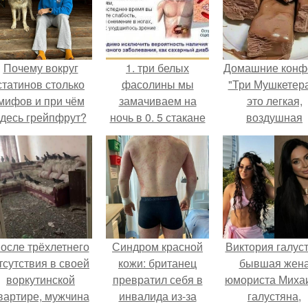
Почему вокруг
1. три белых
Домашние конф
статинов столько
фасолины мы
"Три Мушкетера
мифов и при чём
замачиваем на
это легкая,
здесь грейпфрут?
ночь в 0. 5 стакане
воздушная
холодной
шоколадная ну
кипяченой воды.
покрытая
молочным
шоколадом.
осле трёхлетнего
Синдром красной
Виктория галуст
тсутствия в своей
кожи: британец
бывшая жен
воркутинской
превратил себя в
юмориста Миха
вартире, мужчина
инвалида из-за
галустяна,