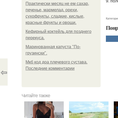
9. по
Практически месяц не ем сахар,
печенье, мармелад, орехи,
сухофрукты, сладкие, кислые,
Категори
красные фрукты и овощи.
Понр
Кефирный коктейль для позднего
перекуса.
Маринованная капуста "По-
грузински".
Мкб код доа плечевого сустава.
Последние комментарии
⇦
Читайте также