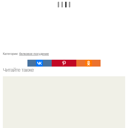
Категории:
белковое похудение
Читайте также
Офигенная диета. 1 день - зеленый чай.