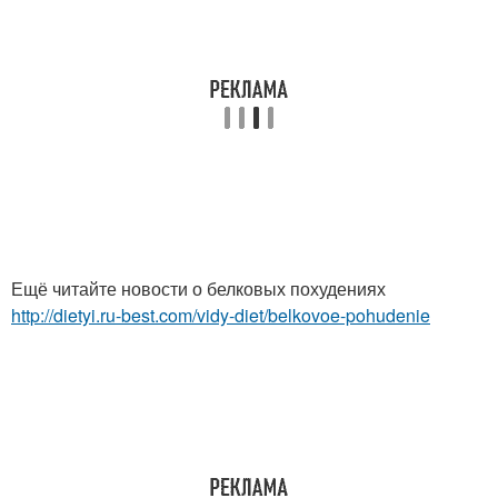
Ещё читайте новости о белковых похудениях
http://dietyi.ru-best.com/vidy-diet/belkovoe-pohudenie