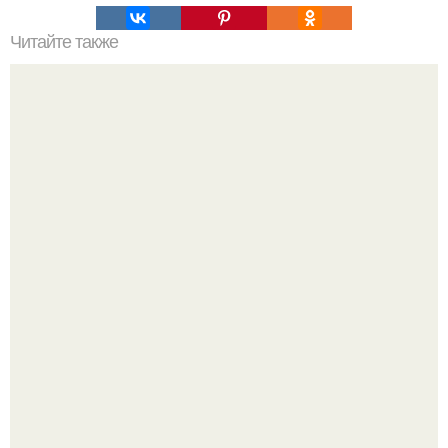
Читайте также
Убираем жир с низа живота (сохраняем, мы выполняем).
Как отличить "Жировой" вес от отёков.