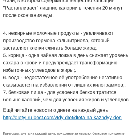
Чили, в котором содержится вещество капсацин
"Растапливает" лишние калории в течении 20 минут
после окончания еды.
4. нежирные молочные продукты - увеличивают
производство гормона кальцитриола, который
заставляет клетки сжигать больше жира;.
5. корица - одна чайная ложка в день снижает уровень
сахара в крови и предупреждает трансформацию
избыточных углеводов в жиры;.
6. вода - недостаточное её употребление негативно
сказывается на избавлении от лишних килограммов;.
7. белковая пища - для усвоения белков тратится
больше калорий, чем для усвоения жиров и углеводов.
Ещё читайте новости о диете на каждый день
http://dietyi.ru-best.com/vidy-diet/dieta-na-kazhdyy-den
Категории:
диета на каждый день
,
похудение за неделю
,
белковое похудение