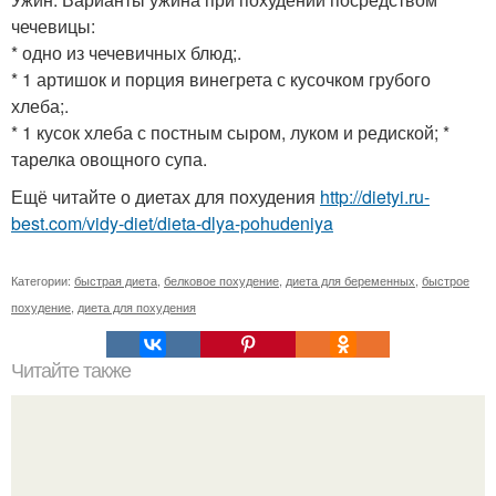
чечевицы:
* одно из чечевичных блюд;.
* 1 артишок и порция винегрета с кусочком грубого
хлеба;.
* 1 кусок хлеба с постным сыром, луком и редиской; *
тарелка овощного супа.
Ещё читайте о диетах для похудения
http://dietyi.ru-
best.com/vidy-diet/dieta-dlya-pohudeniya
Категории:
быстрая диета
,
белковое похудение
,
диета для беременных
,
быстрое
похудение
,
диета для похудения
Читайте также