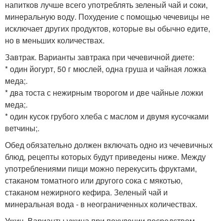
напитков лучше всего употреблять зеленый чай и соки,
минеральную воду. Похудение с помощью чечевицы не
исключает других продуктов, которые вы обычно едите,
но в меньших количествах.
Завтрак. Варианты завтрака при чечевичной диете:
* один йогурт, 50 г мюслей, одна груша и чайная ложка
меда;.
* два тоста с нежирным творогом и две чайные ложки
меда;.
* один кусок грубого хлеба с маслом и двумя кусочками
ветчины;.
Обед обязательно должен включать одно из чечевичных
блюд, рецепты которых будут приведены ниже. Между
употреблениями пищи можно перекусить фруктами,
стаканом томатного или другого сока с мякотью,
стаканом нежирного кефира. Зеленый чай и
минеральная вода - в неограниченных количествах.
Ужин. Варианты ужина при похудении посредством