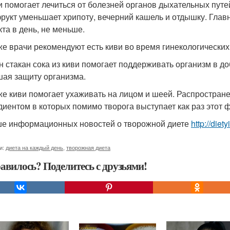
ви помогает лечиться от болезней органов дыхательных пут
фрукт уменьшает хрипоту, вечерний кашель и отдышку. Главн
кта в день, не меньше.
кже врачи рекомендуют есть киви во время гинекологических
ин стакан сока из киви помогает поддерживать организм в д
ая защиту организма.
кже киви помогает ухаживать на лицом и шеей. Распростран
диентом в которых помимо творога выступает как раз этот 
е информационных новостей о творожной диете
http://diet
и:
диета на каждый день
,
творожная диета
авилось? Поделитесь с друзьями!