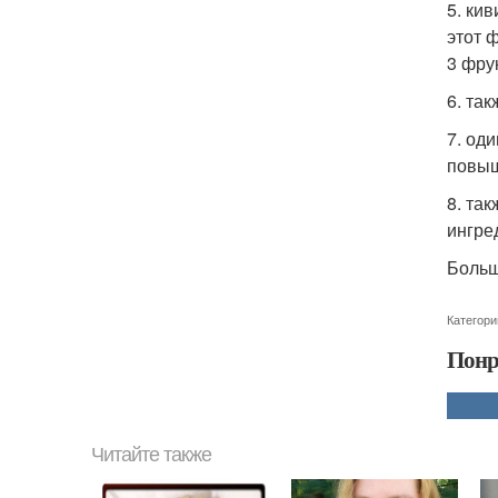
5. ки
этот 
3 фру
6. та
7. од
повыш
8. та
ингре
Больш
Категори
Понр
Читайте также