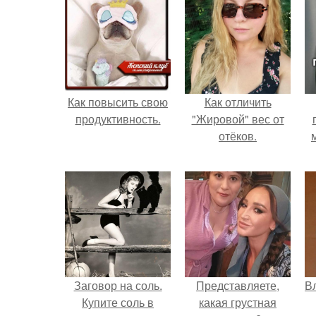
Как повысить свою
Как отличить
продуктивность.
"Жировой" вес от
отёков.
Заговор на соль.
Представляете,
В
Купите соль в
какая грустная