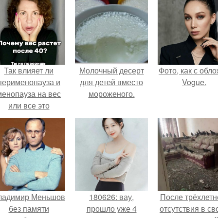
Так влияет ли
Молочный десерт
Фото, как с обл
перименопауза и
для детей вместо
Vogue.
менопауза на вес
мороженого.
или все это
ерунда?
ладимир Меньшов
180626: вау,
После трёхлетн
без памяти
прошло уже 4
отсутствия в св