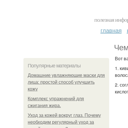
полезная инфор
главная
Чем
Вот в
Популярные материалы
1. ки
волос
Домашние увлажняющие маски для
лица: простой способ улучшить
2. со
кожу
кислот
Комплекс упражнений для
сжигания жира.
Уход за кожей вокруг глаз. Почему
необходим регулярный уход за