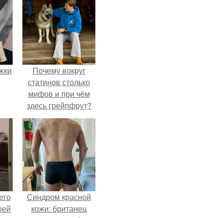
ожки
Почему вокруг
статинов столько
мифов и при чём
здесь грейпфрут?
его
Синдром красной
оей
кожи: британец