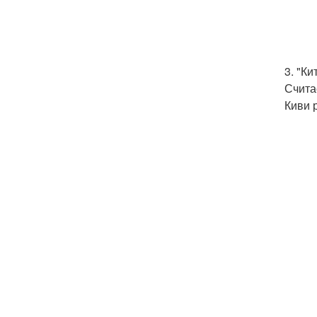
3. "К
Счита
Киви 