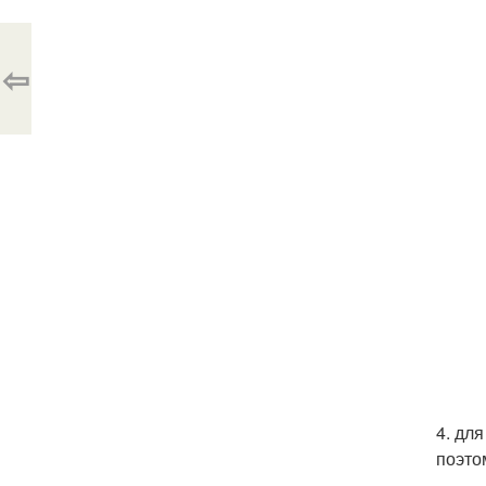
⇦
4. дл
поэто