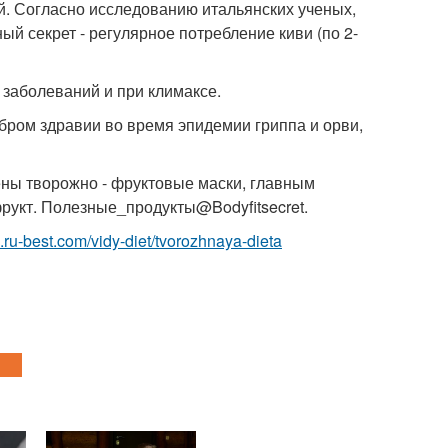
ей. Согласно исследованию итальянских ученых,
ый секрет - регулярное потребление киви (по 2-
 заболеваний и при климаксе.
обром здравии во время эпидемии гриппа и орви,
ены творожно - фруктовые маски, главным
фрукт. Полезные_продукты@Bodyfitsecret.
yi.ru-best.com/vidy-diet/tvorozhnaya-dieta