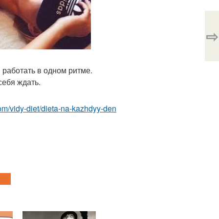
⇨
работать в одном ритме.
себя ждать.
.com/vidy-diet/dieta-na-kazhdyy-den