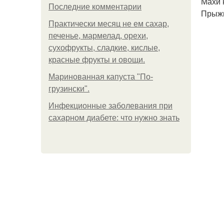
Махи н
Последние комментарии
Прыжк
Практически месяц не ем сахар,
печенье, мармелад, орехи,
сухофрукты, сладкие, кислые,
красные фрукты и овощи.
Маринованная капуста "По-
грузински".
Инфекционные заболевания при
сахарном диабете: что нужно знать