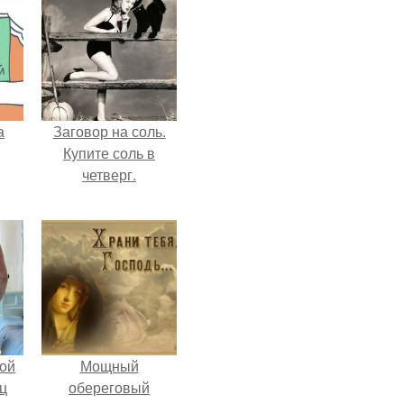
а
Заговор на соль.
Купите соль в
четверг.
ой
Мощный
ц
обереговый