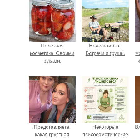
Полезная
Неделькин - с.
косметика. Своими
Встречи и груши.
м
руками.
и
Представляете,
Некоторые
В
какая грустная
психосоматические