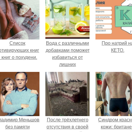
Список
Вода с различными
Про натрий н
отивирующих книг
добавками поможет
КЕТО.
 книг о похудени.
избавиться от
лишних
килограммов
гораздо
эффективней:
ладимир Меньшов
После трёхлетнего
Синдром красн
без памяти
отсутствия в своей
кожи: британе