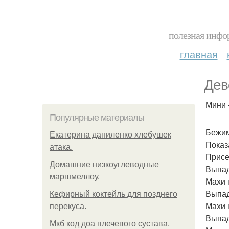
полезная инфор
главная
Дев
Мини 
Популярные материалы
Бежим
Екатерина даниленко хлебушек
Показ
атака.
Присе
Домашние низкоуглеводные
Выпад
маршмеллоу.
Махи н
Выпады
Кефирный коктейль для позднего
Махи н
перекуса.
Выпад
Мкб код доа плечевого сустава.