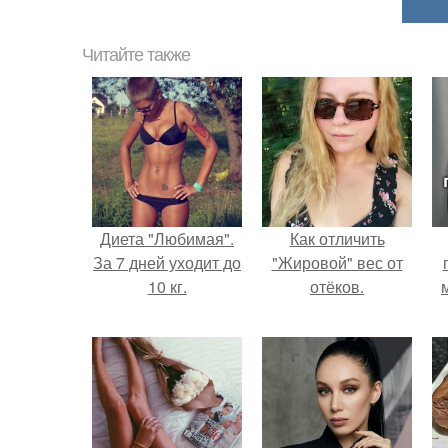
Читайте также
Диета "Любимая".
Как отличить
За 7 дней уходит до
"Жировой" вес от
10 кг.
отёков.