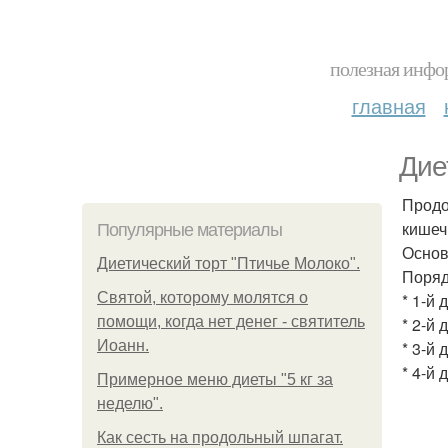
полезная инфор
главная
Дие
Продо
кишеч
Популярные материалы
Основ
Диетический торт "Птичье Молоко".
Поряд
Святой, которому молятся о
* 1-й
помощи, когда нет денег - святитель
* 2-й 
Иоанн.
* 3-й 
* 4-й 
Примерное меню диеты "5 кг за
неделю".
Как сесть на продольный шпагат.