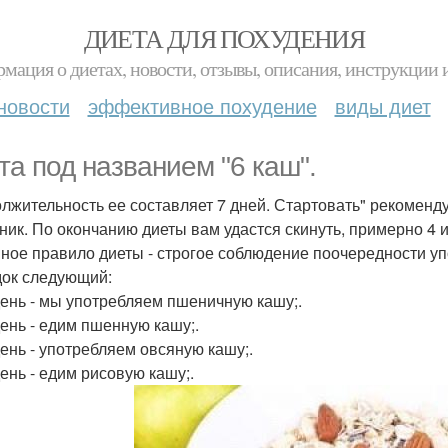
ДИЕТА ДЛЯ ПОХУДЕНИЯ
мация о диетах, новости, отзывы, описания, инструкции 
новости
эффективное похудение
виды диет
та под названием "6 каш".
лжительность ее составляет 7 дней. Стартовать" рекоменду
ник. По окончанию диеты вам удастся скинуть, примерно 4
ное правило диеты - строгое соблюдение поочередности уп
ок следующий:
 день - мы употребляем пшеничную кашу;.
день - едим пшенную кашу;.
день - употребляем овсяную кашу;.
день - едим рисовую кашу;.