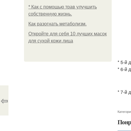
* Как с помощью трав улучшить
собственную жизнь.
Как разогнать метаболизм.
Откройте для себя 10 лучших масок
для сухой кожи лица
* 5-й 
* 6-й 
* 7-й
⇦
Категори
Понр