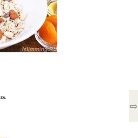
ша.
⇨