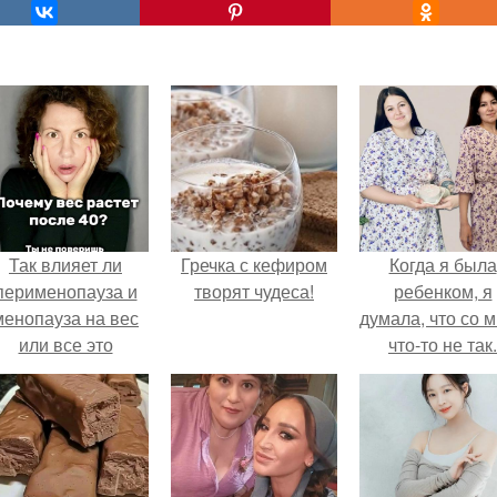
Так влияет ли
Гречка с кефиром
Когда я была
перименопауза и
творят чудеса!
ребенком, я
менопауза на вес
думала, что со 
или все это
что-то не так.
ерунда?