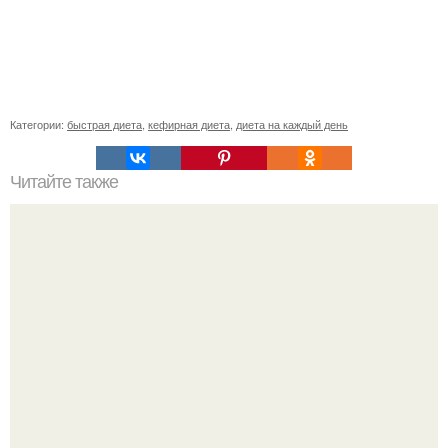
Категории:
быстрая диета
,
кефирная диета
,
диета на каждый день
Читайте также
Суфлейный тортик "Битое Стекло" для атаки атака.