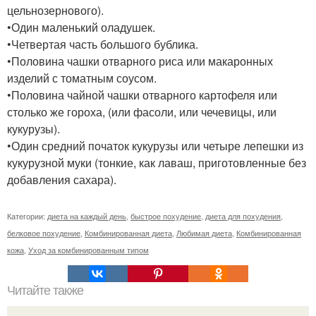
цельнозернового).
•Один маленький оладушек.
•Четвертая часть большого бублика.
•Половина чашки отварного риса или макаронных
изделий с томатным соусом.
•Половина чайной чашки отварного картофеля или
столько же гороха, (или фасоли, или чечевицы, или
кукурузы).
•Один средний початок кукурузы или четыре лепешки из
кукурузной муки (тонкие, как лаваш, приготовленные без
добавления сахара).
Категории:
диета на каждый день
,
быстрое похудение
,
диета для похудения
,
белковое похудение
,
Комбинированная диета
,
Любимая диета
,
Комбинированная
кожа
,
Уход за комбинированным типом
Читайте также