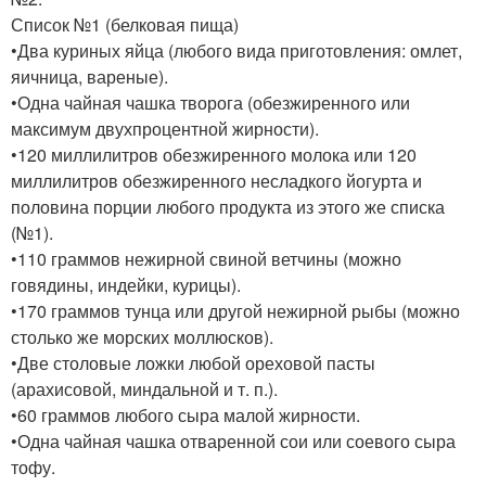
Список №1 (белковая пища)
•Два куриных яйца (любого вида приготовления: омлет,
яичница, вареные).
•Одна чайная чашка творога (обезжиренного или
максимум двухпроцентной жирности).
•120 миллилитров обезжиренного молока или 120
миллилитров обезжиренного несладкого йогурта и
половина порции любого продукта из этого же списка
(№1).
•110 граммов нежирной свиной ветчины (можно
говядины, индейки, курицы).
•170 граммов тунца или другой нежирной рыбы (можно
столько же морских моллюсков).
•Две столовые ложки любой ореховой пасты
(арахисовой, миндальной и т. п.).
•60 граммов любого сыра малой жирности.
•Одна чайная чашка отваренной сои или соевого сыра
тофу.