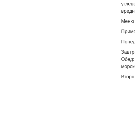
углев
вредн
Меню 
Приме
Понед
Завтр
Обед:
морск
Вторн