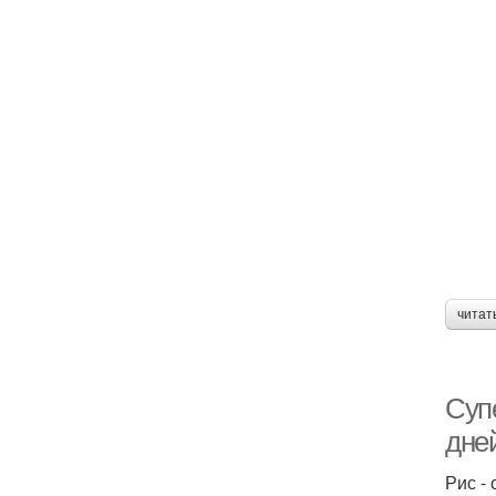
читат
Супе
дней
Рис -