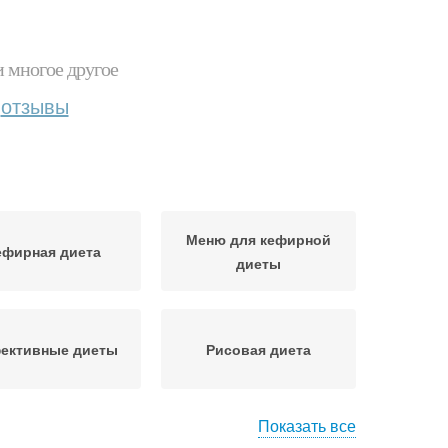
и многое другое
отзывы
Меню для кефирной
ефирная диета
диеты
ективные диеты
Рисовая диета
Показать все
та для очищения
Комбинированная диета