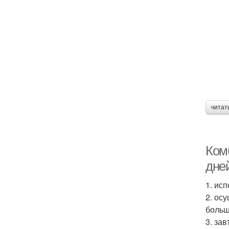
читат
Ком
дне
1. ис
2. ос
большо
3. за