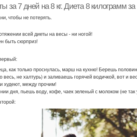
ы за 7 дней на 8 кг. Диета 8 килограмм за
ни, чтобы не потерять.
отяжении всей диеты на весы - ни ногой!
н быть сюрприз!
первый:
еца, как только проснулась, марш на кухню! Берешь полови
ко весь, не халтурь) и заливаешь горячей водичкой, вот и в
и худеют, между прочим!
ении дня, пьешь воду, кофе, чаек зеленый с молоком (не так 
второй: