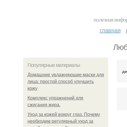
полезная инфор
главная
Люб
Популярные материалы
ди
Домашние увлажняющие маски для
лица: простой способ улучшить
кожу
Комплекс упражнений для
сжигания жира.
Уход за кожей вокруг глаз. Почему
необходим регулярный уход за