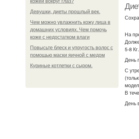
кожей вокруг глаз?
Диет
Девушки, диеты прошлый век.
Сохра
Чем можно увлажнить кожу лица в
домашних условиях. Чем помочь
На пр
коже с недостатком влаги
Долже
Повысьте блеск и упругость волос с
5-8 Кг.
помощью маски яичной с медом
День 
Куриные котлетки с сыром.
С утр
(толь
модел
В теч
День 