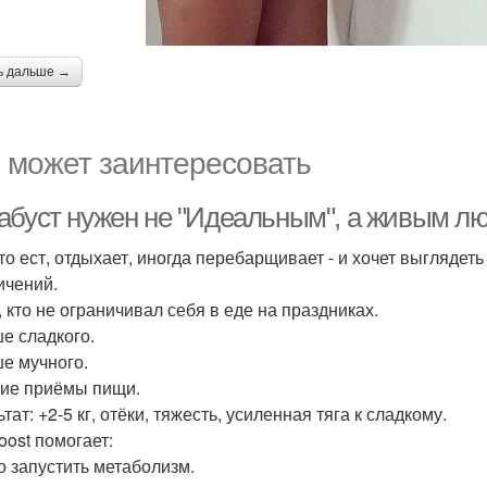
ь дальше →
 может заинтересовать
абуст нужен не "Идеальным", а живым л
кто ест, отдыхает, иногда перебарщивает - и хочет выглядет
ичений.
, кто не ограничивал себя в еде на праздниках.
е сладкого.
е мучного.
ие приёмы пищи.
тат: +2-5 кг, отёки, тяжесть, усиленная тяга к сладкому.
oost помогает:
ко запустить метаболизм.