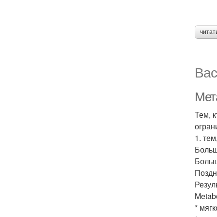
читат
Вас
Мет
Тем, 
огран
1. тем
Больш
Больш
Поздн
Резуль
Metab
* мяг