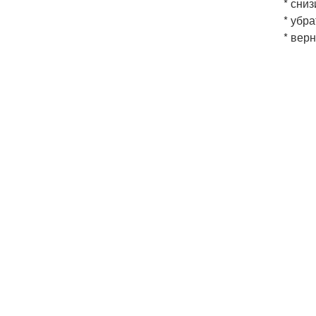
* сниз
* убр
* вер