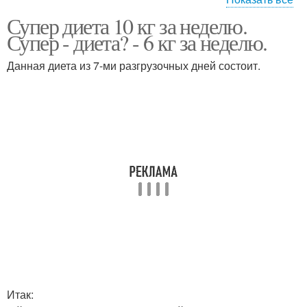
Супер диета 10 кг за неделю.
Меню для кефирной
кефирная диета
Супер - диета? - 6 кг за неделю.
диеты
Данная диета из 7-ми разгрузочных дней состоит.
Жёсткие диеты
диета на месяц
быстрая диета
Супер похудения
Эффективная диета
творожная диета
Итак: