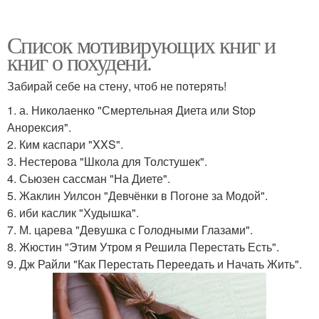
Список мотивирующих книг и
книг о похудени.
Забирай себе на стену, чтоб не потерять!
1. а. Николаенко "Смертельная Диета или Stop
Анорексия".
2. Ким каспари "XXS".
3. Нестерова "Школа для Толстушек".
4. Сьюзен сассман "На Диете".
5. Жаклин Уилсон "Девчёнки в Погоне за Модой".
6. иби каслик "Худышка".
7. М. царева "Девушка с Голодными Глазами".
8. Жюстин "Этим Утром я Решила Перестать Есть".
9. Дж Райли "Как Перестать Переедать и Начать Жить".