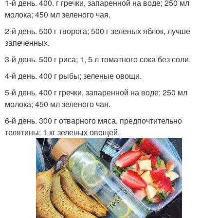
1-й день. 400. г гречки, запаренной на воде; 250 мл
Диеты для быстрого
Быстрые диеты
молока; 450 мл зеленого чая.
похудения
2-й день. 500 г творога; 500 г зеленых яблок, лучше
запеченных.
Диета для
3-й день. 500 г риса; 1, 5 л томатного сока без соли.
эффективного
эффективные диеты
4-й день. 400 г рыбы; зеленые овощи.
жиросжигания
5-й день. 400 г гречки, запаренной на воде; 250 мл
молока; 450 мл зеленого чая.
Рисовая диета
Диета для очищения
6-й день. 300 г отварного мяса, предпочтительно
телятины; 1 кг зеленых овощей.