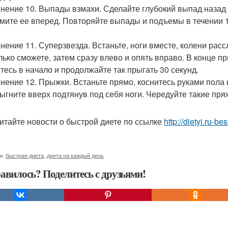
нение 10. Выпады взмахи. Сделайте глубокий выпад назад п
мите ее вперед. Повторяйте выпады и подъемы в течении 1
нение 11. Суперзвезда. Встаньте, ноги вместе, колени расс
лько сможете, затем сразу влево и опять вправо. В конце пр
тесь в начало и продолжайте так прыгать 30 секунд.
нение 12. Прыжки. Встаньте прямо, коснитесь руками пола и
ыгните вверх подтянув под себя ноги. Чередуйте такие пряж
итайте новости о быстрой диете по ссылке
http://dietyi.ru-b
и:
быстрая диета
,
диета на каждый день
авилось? Поделитесь с друзьями!