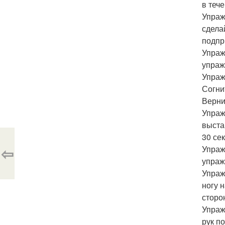
в тече
Упраж
сдела
подпр
Упраж
упраж
Упраж
Согни
Верни
Упраж
выста
30 сек
⇦
Упраж
упраж
Упраж
ногу 
сторо
Упраж
рук п