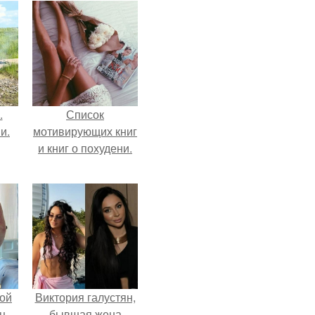
.
Список
и.
мотивирующих книг
и книг о похудени.
ой
Виктория галустян,
ц
бывшая жена