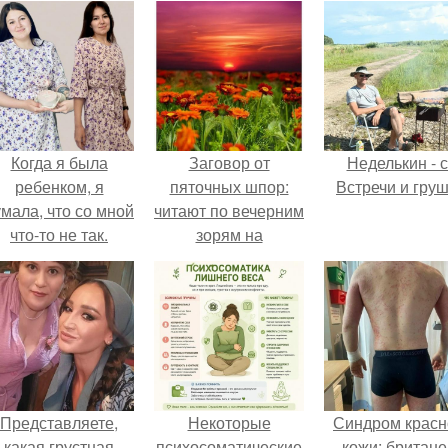
Когда я была
Заговор от
Неделькин - с
ребенком, я
пяточных шпор:
Встречи и груш
мала, что со мной
читают по вечерним
что-то не так.
зорям на
убывающей луне.
Представляете,
Некоторые
Синдром красн
какая грустная
психосоматические
кожи: британе