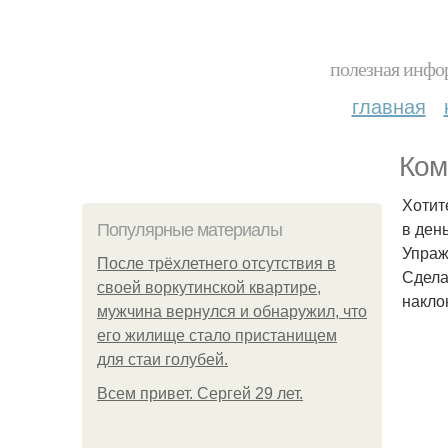
полезная инфор
главная
Ком
Хотит
в ден
Популярные материалы
Упраж
После трёхлетнего отсутствия в
Сдела
своей воркутинской квартире,
накло
мужчина вернулся и обнаружил, что
его жилище стало пристанищем
для стаи голубей.
Всем привет. Сергей 29 лет.