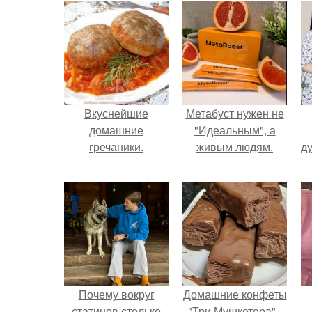
Вкуснейшие
Метабуст нужен не
домашние
"Идеальным", а
гречаники.
живым людям.
ду
Почему вокруг
Домашние конфеты
статинов столько
"Три Мушкетера" -