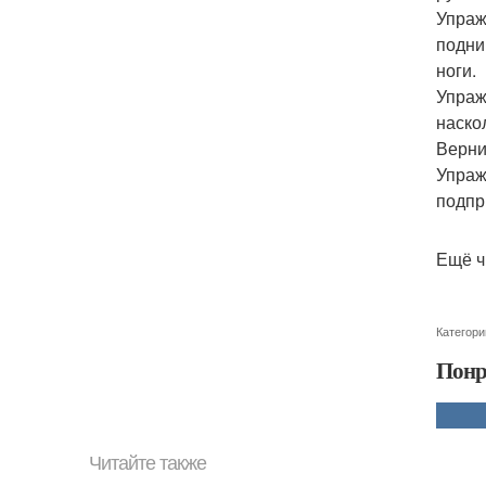
Упраж
подни
ноги.
Упраж
наско
Верни
Упраж
подпр
Ещё ч
Категори
Понр
Читайте также