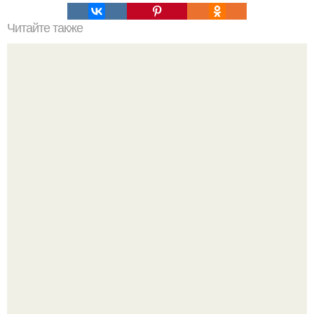
Читайте также
Вкуснейшие баклажаны на зиму "10 на 10".
Как отличить "Жировой" вес от отёков.