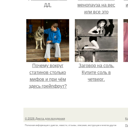
ДД.
менопауза на вес
и
или все это
ерунда?
Почему вокруг
Заговор на соль.
статинов столько
Купите соль в
мифов и при чём
четверг.
здесь грейпфрут?
© 2026 Диета для похудения
К
П
Полезная информация о диетах, новости, отзывы, описания, инструкции и многое другое