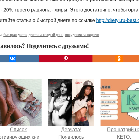
5 - 20% твоего рациона - жиры. Этого достаточно, чтобы орг
итайте статьи о быстрой диете по ссылке
http://dietyi.ru-bes
и:
быстрая диета
,
диета на каждый день
,
похудение за неделю
авилось? Поделитесь с друзьями!
Список
Девчата!
Про натрий н
отивирующих книг
Появилось
КЕТО.