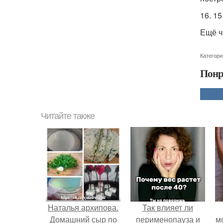
16. 1
Ещё ч
Категори
Понр
Читайте также
Наталья архипова.
Так влияет ли
Домашний сыр по
перименопауза и
м