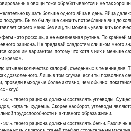
рвированные овощи тоже обрабатываются и не так хороши,
ежелательно кушать больше одного яйца в день. Яйца далек
о похудеть. Было бы лучше снизить потребление яиц до коли
тавляет своего меню без яиц, ты можешь увеличить количест
онфеты - это роскошь, а не ежедневная рутина. По крайней 
евного рациона. Не предавай сладостям слишком много зна
тся хорошим вариантом, потому что хотя в них и меньше са
ки кремом.
одсчитывай количество калорий, съеденных в течение дня. 
ках дозволенного. Лишь в том случае, если ты позволила се
и, проведи выходные более активно, чем обычно: покатайся
с - клуб.
0 - 55% твоего рациона должны составлять углеводы. Сущес
одов, когда ты худеешь. Скорее наоборот, углеводы являю
льной трудоспособности и активного образа жизни.
5 - 30% твоего рациона должны составлять белки. Различные
оение новых клеток и тканей требует строительный материа