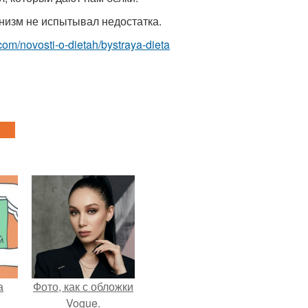
анизм не испытывал недостатка.
t.com/novosti-o-dietah/bystraya-dieta
а
Фото, как с обложки
Vogue.