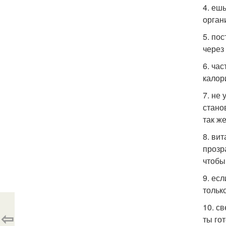
4. еш
орган
5. по
через
6. ча
калор
7. не
стано
так ж
8. ви
прозр
чтобы
9. ес
тольк
10. с
⇦
ты го