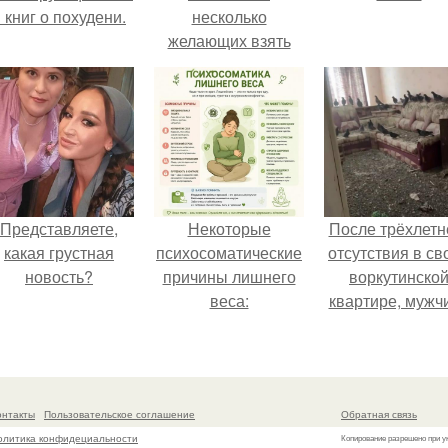
 книг о похудени.
несколько
желающих взять
кейс энерджи диет
5 1 с кем нибудь на
пополам!
Представляете,
Некоторые
После трёхлетн
какая грустная
психосоматические
отсутствия в св
новость?
причины лишнего
воркутинско
веса:
квартире, мужч
вернулся и
обнаружил, что 
жилище стал
пристанищем д
онтакты
Пользовательское соглашение
Обратная связь
стаи голубей
олитика конфидециальности
Копирование разрешено при у