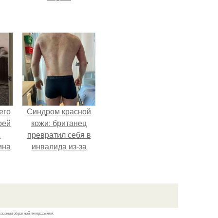
его
Синдром красной
оей
кожи: британец
й
превратил себя в
ина
инвалида из-за
бесконтрольного
его
использования
о
мази.
ля
.
казании обратной гиперссылки.