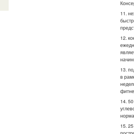
Консе
11. н
быстр
предс
12. к
ежедн
являе
начин
13. п
в рам
недел
фитнес
14. 5
углев
норма
15. 2
постр