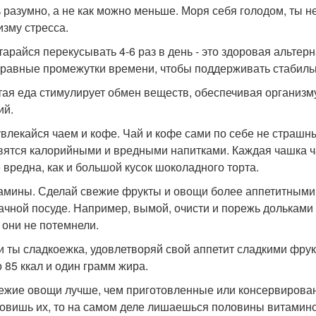
ь разумно, а не как можно меньше. Моря себя голодом, ты 
изму стресса.
старайся перекусывать 4-6 раз в день - это здоровая альт
 равные промежутки времени, чтобы поддерживать стабильн
стая еда стимулирует обмен веществ, обеспечивая организ
ий.
 увлекайся чаем и кофе. Чай и кофе сами по себе не страшны
вятся калорийными и вредными напитками. Каждая чашка ча
е вредна, как и большой кусок шоколадного торта.
тамины. Сделай свежие фрукты и овощи более аппетитными: 
ачной посуде. Например, вымой, очисти и порежь дольками 
 они не потемнели.
ли ты сладкоежка, удовлетворяй свой аппетит сладкими фрук
о 85 ккал и один грамм жира.
вежие овощи лучше, чем приготовленные или консервирован
товишь их, то на самом деле лишаешься половины витамино