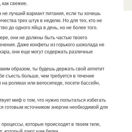
 как свежие.
о не лучший вариант питания, если ты хочешь
чества трех штук в неделю. Но для тех, кто не
во до одного яйца в день, но не более того.
мере, они не должны быть частью твоего
чения. Даже конфеты из горького шоколада не
хара, они еще могут содержать различные
Таким образом, ты будешь держать свой аппетит
бе съесть больше, чем требуется в течение
 на роликах или велосипеде, посети бассейн,
твует миф о том, что нужно попытаться избегать
тся готовым источником энергии необходимой для
 процессы, которые происходят в твоем теле,
л, который дают нам белки.