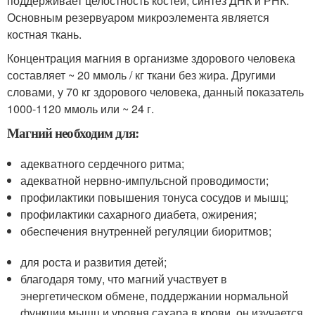
поддерживает целостность костей, синтез ДНК и РНК.
Основным резервуаром микроэлемента является
костная ткань.
Концентрация магния в организме здорового человека
составляет ~ 20 ммоль / кг ткани без жира. Другими
словами, у 70 кг здорового человека, данный показатель
1000-1120 ммоль или ~ 24 г.
Магний необходим для:
адекватного сердечного ритма;
адекватной нервно-импульсной проводимости;
профилактики повышения тонуса сосудов и мышц;
профилактики сахарного диабета, ожирения;
обеспечения внутренней регуляции биоритмов;
для роста и развития детей;
благодаря тому, что магний участвует в
энергетическом обмене, поддержании нормальной
функции мышц и уровня сахара в крови, он изучается