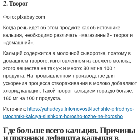
2. Творог
Фото: pixabay.com
Когда речь идет об этом продукте как об источнике
кальция, необходимо различать «магазинный» творог и
«домашний».
Кальций содержится в молочной сыворотке, поэтому в
домашнем твороге, изготовленном из свежего молока,
этого вещества не так уж и много: 80 мг на 100 г
продукта. На промышленном производстве для
ускорения процесса створаживания в молоко добавляют
хлорид кальция. Такой творог кальцием гораздо богаче:
160 мг на 100 г продукта.
Источник:
https://yahudeyu.info/novosti/luchshie-prirodnye-
istochniki-kalciya-slishkom-horosho-tozhe-ne-horosho
Где больше всего кальция. Причины
и признаки дефицита кальция в