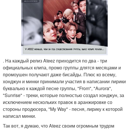
. На каждый релиз Ateez приходится по два - три
официальных клипа, промо группы длятся месяцами и
промоушен получают даже бисайды. Плюс ко всему,
хонджун и минки принимали участия в написании лирики
буквально к каждой песне группы, "From", "Aurora",
"Sunrise" - треки, которые полностью создал хонджун, за
исключением нескольких правок в аранжировке со
стороны продюсера, "My Way" - песня, лирику к которой
написал минки.
Так вот, я думаю, что Ateez своим огромным трудом