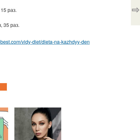
⇨
 15 раз.
, 35 раз.
ru-best.com/vidy-diet/dieta-na-kazhdyy-den