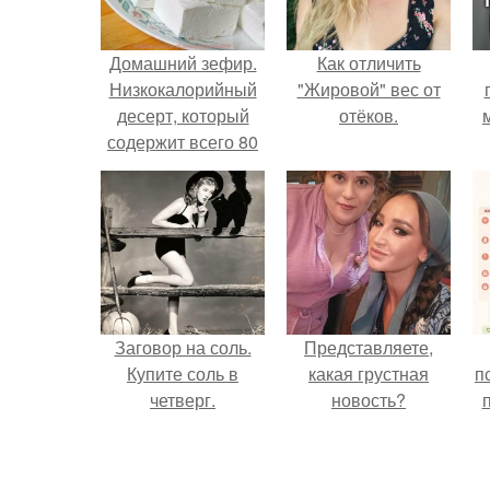
Домашний зефир.
Как отличить
Низкокалорийный
"Жировой" вес от
десерт, который
отёков.
содержит всего 80
ккал на 100 гр,
легко приготовить
самостоятельно.
Заговор на соль.
Представляете,
Купите соль в
какая грустная
п
четверг.
новость?