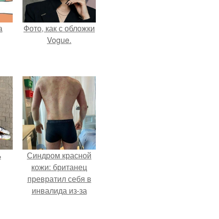
а
Фото, как с обложки
Vogue.
ь
Синдром красной
кожи: британец
превратил себя в
инвалида из-за
бесконтрольного
использования