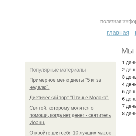
полезная инфор
главная
Мы 
1 день
2 день
Популярные материалы
3 день
Примерное меню диеты "5 кг за
4 день
неделю".
5 день
Диетический торт "Птичье Молоко".
6 день
7 день
Святой, которому молятся о
8 день
помощи, когда нет денег - святитель
Иоанн.
Откройте для себя 10 лучших масок