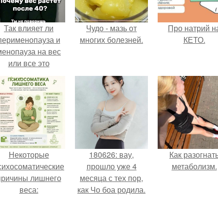
Так влияет ли
Чудо - мазь от
Про натрий н
перименопауза и
многих болезней.
КЕТО.
менопауза на вес
или все это
ерунда?
Некоторые
180626: вау,
Как разогнат
сихосоматические
прошло уже 4
метаболизм.
причины лишнего
месяца с тех пор,
веса:
как Чо боа родила.