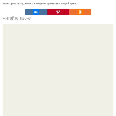
Категории:
похудение за неделю
,
диета на каждый день
Читайте также
Диета "Любимая". За 7 дней уходит до 10 кг.
Как отличить "Жировой" вес от отёков.