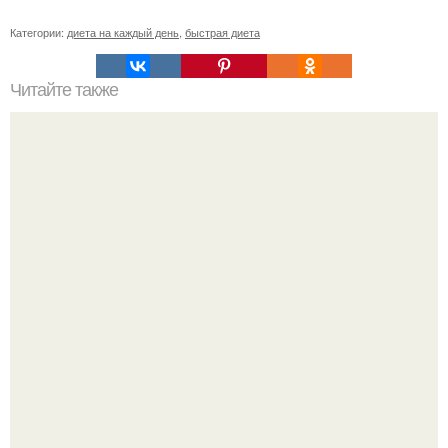
Категории:
диета на каждый день
,
быстрая диета
Читайте также
Чтобы приготовить катерпиллар ролл нам понадобятся: