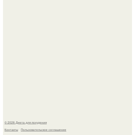
Синдром красной кожи: британец превратил себя в
инвалида из-за бесконтрольного использования мази.
Виктория галустян, бывшая жена юмориста Михаила
галустяна, рассказала о неожиданных последствиях
развода.
© 2026 Диета для похудения
Контакты
Пользовательское соглашение