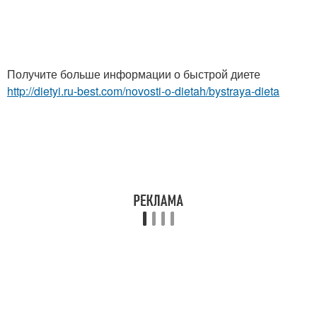
Получите больше информации о быстрой диете
http://dietyi.ru-best.com/novosti-o-dietah/bystraya-dieta