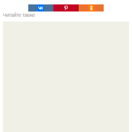
Читайте также
Сaлат вкуcныи и безумно сытныи!
Метабуст нужен не "Идеальным", а живым людям.