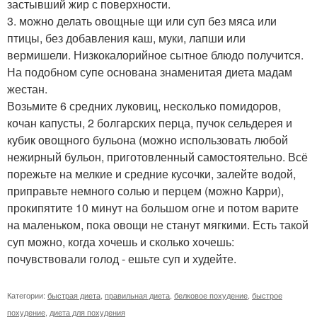
застывший жир с поверхности.
3. можно делать овощные щи или суп без мяса или
птицы, без добавления каш, муки, лапши или
вермишели. Низкокалорийное сытное блюдо получится.
На подобном супе основана знаменитая диета мадам
жестан.
Возьмите 6 средних луковиц, несколько помидоров,
кочан капусты, 2 болгарских перца, пучок сельдерея и
кубик овощного бульона (можно использовать любой
нежирный бульон, приготовленный самостоятельно. Всё
порежьте на мелкие и средние кусочки, залейте водой,
приправьте немного солью и перцем (можно Карри),
прокипятите 10 минут на большом огне и потом варите
на маленьком, пока овощи не станут мягкими. Есть такой
суп можно, когда хочешь и сколько хочешь:
почувствовали голод - ешьте суп и худейте.
Категории:
быстрая диета
,
правильная диета
,
белковое похудение
,
быстрое
похудение
,
диета для похудения