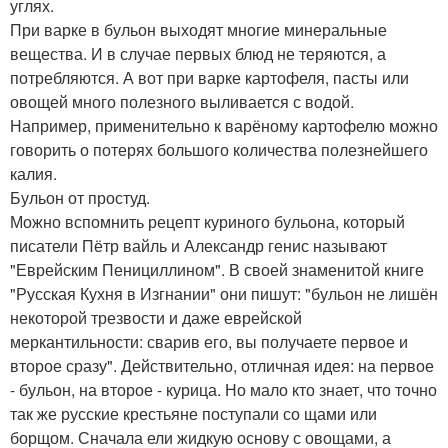
углях.
При варке в бульон выходят многие минеральные
вещества. И в случае первых блюд не теряются, а
потребляются. А вот при варке картофеля, пасты или
овощей много полезного выливается с водой.
Например, применительно к варёному картофелю можно
говорить о потерях большого количества полезнейшего
калия.
Бульон от простуд.
Можно вспомнить рецепт куриного бульона, который
писатели Пётр вайль и Александр генис называют
"Еврейским Пенициллином". В своей знаменитой книге
"Русская Кухня в Изгнании" они пишут: "бульон не лишён
некоторой трезвости и даже еврейской
меркантильности: сварив его, вы получаете первое и
второе сразу". Действительно, отличная идея: на первое
- бульон, на второе - курица. Но мало кто знает, что точно
так же русские крестьяне поступали со щами или
борщом. Сначала ели жидкую основу с овощами, а