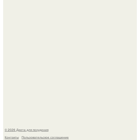
Как разогнать метаболизм.
После трёхлетнего отсутствия в своей воркутинской
квартире, мужчина вернулся и обнаружил, что его
жилище стало пристанищем для стаи голубей.
© 2026 Диета для похудения
Контакты
Пользовательское соглашение