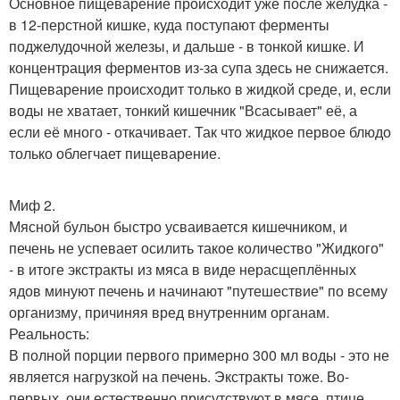
Основное пищеварение происходит уже после желудка -
в 12-перстной кишке, куда поступают ферменты
поджелудочной железы, и дальше - в тонкой кишке. И
концентрация ферментов из-за супа здесь не снижается.
Пищеварение происходит только в жидкой среде, и, если
воды не хватает, тонкий кишечник "Всасывает" её, а
если её много - откачивает. Так что жидкое первое блюдо
только облегчает пищеварение.
Миф 2.
Мясной бульон быстро усваивается кишечником, и
печень не успевает осилить такое количество "Жидкого"
- в итоге экстракты из мяса в виде нерасщеплённых
ядов минуют печень и начинают "путешествие" по всему
организму, причиняя вред внутренним органам.
Реальность:
В полной порции первого примерно 300 мл воды - это не
является нагрузкой на печень. Экстракты тоже. Во-
первых, они естественно присутствуют в мясе, птице,