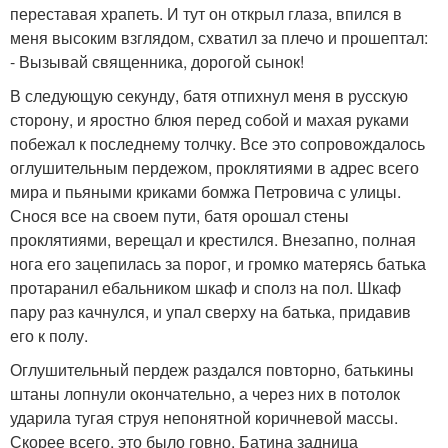
переставая храпеть. И тут он открыл глаза, впился в
меня высоким взглядом, схватил за плечо и прошептал:
- Вызывай священника, дорогой сынок!
В следующую секунду, батя отпихнул меня в русскую
сторону, и яростно блюя перед собой и махая руками
побежал к последнему толчку. Все это сопровождалось
оглушительным пердежом, проклятиями в адрес всего
мира и пьяными криками бомжа Петровича с улицы.
Снося все на своем пути, батя орошал стены
проклятиями, верещал и крестился. Внезапно, полная
нога его зацепилась за порог, и громко матерясь батька
протаранил ебальником шкаф и сполз на пол. Шкаф
пару раз качнулся, и упал сверху на батька, придавив
его к полу.
Оглушительный пердеж раздался повторно, батькины
штаны лопнули окончательно, а через них в потолок
ударила тугая струя непонятной коричневой массы.
Скорее всего, это было говно. Батина задница