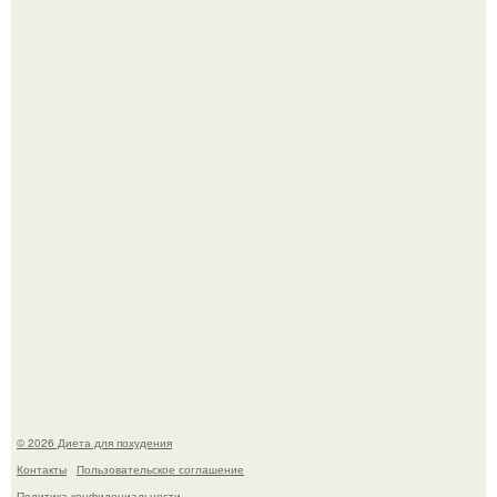
Синдром красной кожи: британец превратил себя в
инвалида из-за бесконтрольного использования мази.
Виктория галустян, бывшая жена юмориста Михаила
галустяна, рассказала о неожиданных последствиях
развода.
© 2026 Диета для похудения
Контакты
Пользовательское соглашение
Политика конфидециальности