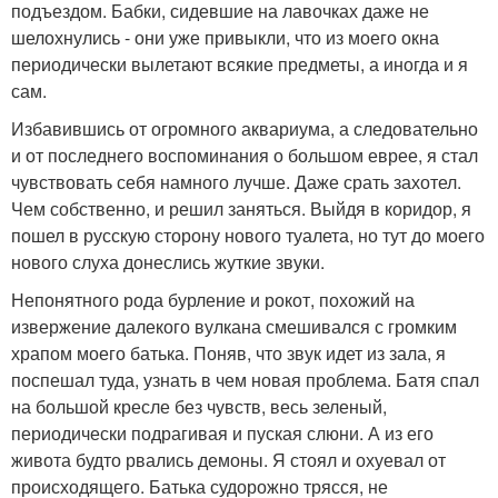
подъездом. Бабки, сидевшие на лавочках даже не
шелохнулись - они уже привыкли, что из моего окна
периодически вылетают всякие предметы, а иногда и я
сам.
Избавившись от огромного аквариума, а следовательно
и от последнего воспоминания о большом еврее, я стал
чувствовать себя намного лучше. Даже срать захотел.
Чем собственно, и решил заняться. Выйдя в коридор, я
пошел в русскую сторону нового туалета, но тут до моего
нового слуха донеслись жуткие звуки.
Непонятного рода бурление и рокот, похожий на
извержение далекого вулкана смешивался с громким
храпом моего батька. Поняв, что звук идет из зала, я
поспешал туда, узнать в чем новая проблема. Батя спал
на большой кресле без чувств, весь зеленый,
периодически подрагивая и пуская слюни. А из его
живота будто рвались демоны. Я стоял и охуевал от
происходящего. Батька судорожно трясся, не