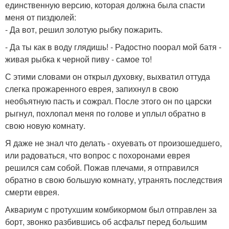
единственную версию, которая должна была спасти
меня от пиздюлей:
- Да вот, решил золотую рыбку пожарить.
- Да ты как в воду глядишь! - Радостно поорал мой батя -
живая рыбка к черной пиву - самое то!
С этими словами он открыл духовку, выхватил оттуда
слегка прожаренного еврея, запихнул в свою
необъятную пасть и сожрал. После этого он по царски
рыгнул, похлопал меня по голове и уплыл обратно в
свою новую комнату.
Я даже не знал что делать - охуевать от произошедшего,
или радоваться, что вопрос с похоронами еврея
решился сам собой. Пожав плечами, я отправился
обратно в свою большую комнату, утранять последствия
смерти еврея.
Аквариум с протухшим комбикормом был отправлен за
борт, звонко разбившись об асфальт перед большим