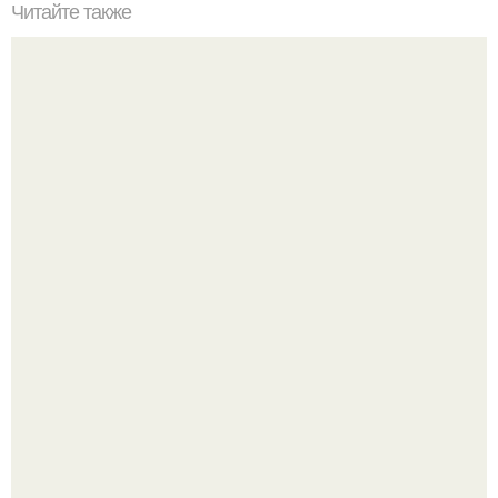
Читайте также
Evil Sugar Radio: новая психология похудения - 1.
Метабуст нужен не "Идеальным", а живым людям.