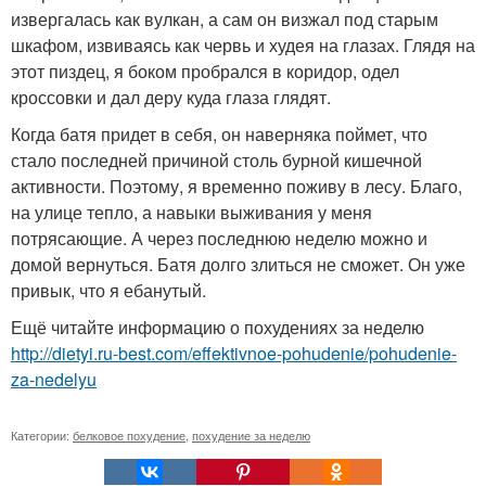
извергалась как вулкан, а сам он визжал под старым
шкафом, извиваясь как червь и худея на глазах. Глядя на
этот пиздец, я боком пробрался в коридор, одел
кроссовки и дал деру куда глаза глядят.
Когда батя придет в себя, он наверняка поймет, что
стало последней причиной столь бурной кишечной
активности. Поэтому, я временно поживу в лесу. Благо,
на улице тепло, а навыки выживания у меня
потрясающие. А через последнюю неделю можно и
домой вернуться. Батя долго злиться не сможет. Он уже
привык, что я ебанутый.
Ещё читайте информацию о похудениях за неделю
http://dietyi.ru-best.com/effektivnoe-pohudenie/pohudenie-
za-nedelyu
Категории:
белковое похудение
,
похудение за неделю