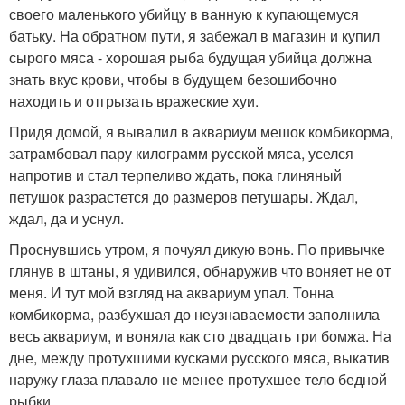
своего маленького убийцу в ванную к купающемуся
батьку. На обратном пути, я забежал в магазин и купил
сырого мяса - хорошая рыба будущая убийца должна
знать вкус крови, чтобы в будущем безошибочно
находить и отгрызать вражеские хуи.
Придя домой, я вывалил в аквариум мешок комбикорма,
затрамбовал пару килограмм русской мяса, уселся
напротив и стал терпеливо ждать, пока глиняный
петушок разрастется до размеров петушары. Ждал,
ждал, да и уснул.
Проснувшись утром, я почуял дикую вонь. По привычке
глянув в штаны, я удивился, обнаружив что воняет не от
меня. И тут мой взгляд на аквариум упал. Тонна
комбикорма, разбухшая до неузнаваемости заполнила
весь аквариум, и воняла как сто двадцать три бомжа. На
дне, между протухшими кусками русского мяса, выкатив
наружу глаза плавало не менее протухшее тело бедной
рыбки.