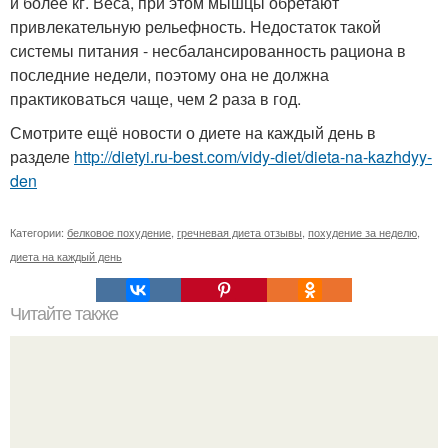
и более кг. Веса, при этом мышцы обретают
привлекательную рельефность. Недостаток такой
системы питания - несбалансированность рациона в
последние недели, поэтому она не должна
практиковаться чаще, чем 2 раза в год.
Смотрите ещё новости о диете на каждый день в
разделе
http://dietyi.ru-best.com/vidy-diet/dieta-na-kazhdyy-
den
Категории:
белковое похудение
,
гречневая диета отзывы
,
похудение за неделю
,
диета на каждый день
Читайте также