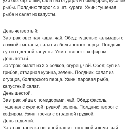
ухи без картошки, салат из огурцов и помидоров, кусочек
рыбы. Полдник: творог с 2 шт. кураги. Ужин: тушеная
рыба и салат из капусты.
День четвертый:
Завтрак: овсяная каша, чай. Обед: тушеные кальмары с
ложкой сметаны, салат из болгарского перца. Полдник:
суп из цветной капусты. Ужин: творог с кефиром.
День пятый.
Завтрак: омлет из 2-х белков, огурец, чай. Обед: суп из
грибов, отварная курица, зелень. Полдник: салат из
огурцов, болгарского перца. Ужин: паровая рыба,
капустный салат.
День шестой.
Завтрак: яйца с помидорами, чай. Обед: фасоль,
тушеная с куриной грудкой, зелень. Полдник: творог с
кефиром. Ужин: гречка с отварной грудкой.
День седьмой.
Завтрак: тарелка овсяной каши с горсткой изюма, чай.