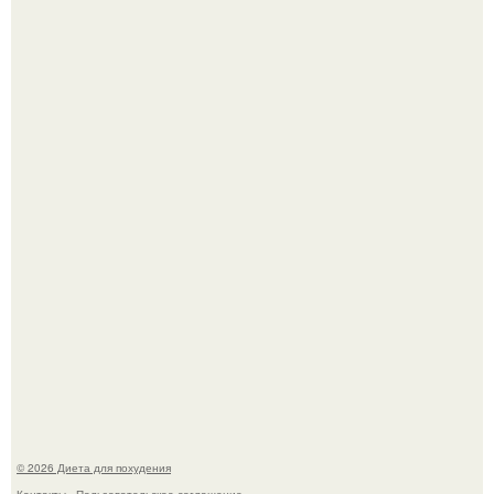
Синдром красной кожи: британец превратил себя в
инвалида из-за бесконтрольного использования мази.
Мощный обереговый заговор против напастей.
© 2026 Диета для похудения
Контакты
Пользовательское соглашение