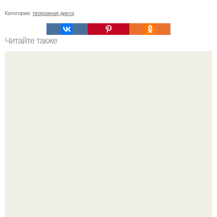
Категории:
творожная диета
Читайте также
Диета "Любимая". За 7 дней уходит до 10 кг.