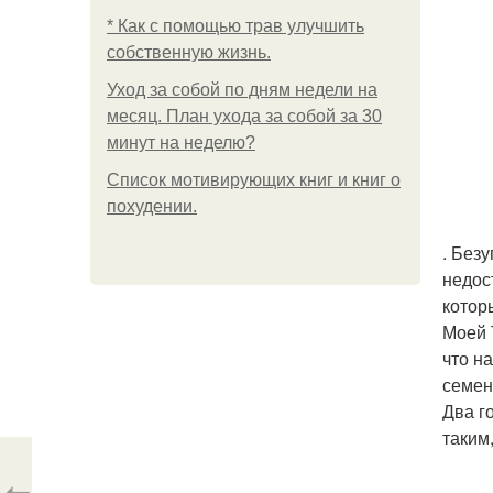
* Как с помощью трав улучшить
собственную жизнь.
Уход за собой по дням недели на
месяц. План ухода за собой за 30
минут на неделю?
Список мотивирующих книг и книг о
похудении.
. Без
недос
котор
Моей 
что н
семен
Два г
таким