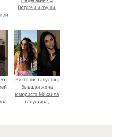
Встречи и груши.
мной
его
Виктория галустян,
оей
бывшая жена
й
юмориста Михаила
ина
галустяна,
рассказала о
его
неожиданных
о
последствиях
ля
развода.