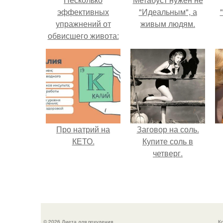
эффективных
"Идеальным", а
упражнений от
живым людям.
обвисшего живота:
Про натрий на
Заговор на соль.
КЕТО.
Купите соль в
четверг.
© 2026 Диета для похудения
К