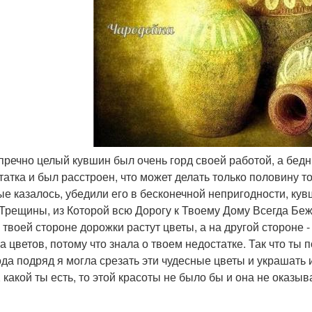
упречно целый кувшин был очень горд своей работой, а бед
татка и был расстроен, что может делать только половину то
ые казалось, убедили его в бесконечной непригодности, ку
Трещины, из Которой всю Дорогу к Твоему Дому Всегда Беж
а твоей стороне дорожки растут цветы, а на другой стороне 
а цветов, потому что знала о твоем недостатке. Так что ты
ода подряд я могла срезать эти чудесные цветы и украшать 
, какой ты есть, то этой красоты не было бы и она не оказы