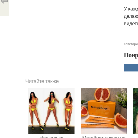
⇦
У каж
делаю
видет
Категори
Понр
Читайте также
Несколько
Метабуст нужен не