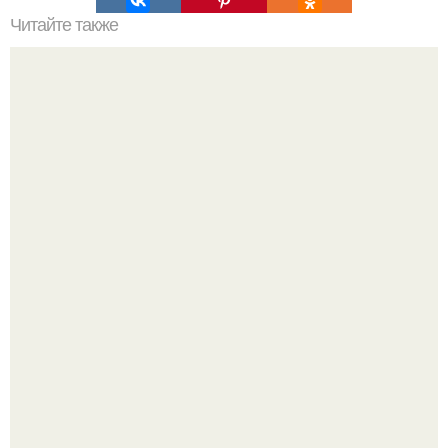
Читайте также
Почему полезно спать "Голышом"?
Как отличить "Жировой" вес от отёков.