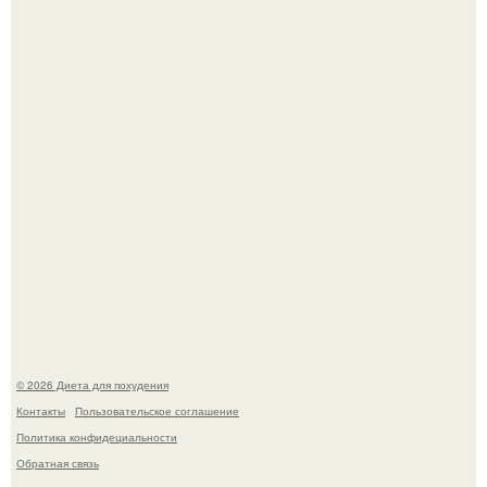
Это Моника - ей 26.
Синдром красной кожи: британец превратил себя в
инвалида из-за бесконтрольного использования мази.
© 2026 Диета для похудения
Контакты
Пользовательское соглашение
Политика конфидециальности
Обратная связь