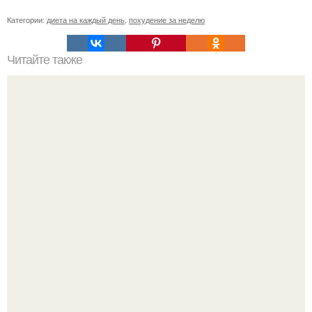
Категории:
диета на каждый день
,
похудение за неделю
Читайте также
Почему разведенка с детьми никогда не сможет создать
счастливую семью?