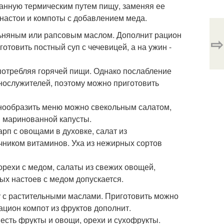
танную термическим путем пищу, заменяя ее
настои и компоты с добавлением меда.
 льняным или рапсовым маслом. Дополнит рацион
⇨
отовить постный суп с чечевицей, а на ужин -
употребляя горячей пищи. Однако послабление
ннослужителей, поэтому можно приготовить
азнообразить меню можно свекольным салатом,
и маринованной капусты.
рп с овощами в духовке, салат из
чником витаминов. Уха из нежирных сортов
орехи с медом, салаты из свежих овощей,
ых настоев с медом допускается.
ду с растительными маслами. Приготовить можно
ацион компот из фруктов дополнит.
есть фрукты и овощи, орехи и сухофрукты.