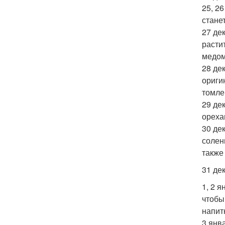
25, 2
стане
27 де
расти
медом
28 де
ориги
томле
29 де
ореха
30 де
солен
также
31 де
1, 2 
чтобы
напит
3 янв