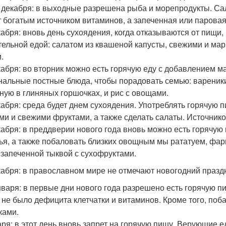
6 декабря: в выходные разрешена рыба и морепродукты. Са
т богатым источником витаминов, а запеченная или парова
кабря: вновь день сухоядения, когда отказываются от пищи
тельной едой: салатом из квашеной капусты, свежими и м
.
кабря: во вторник можно есть горячую еду с добавлением 
нальные постные блюда, чтобы порадовать семью: вареники 
ную в глиняных горшочках, и рис с овощами.
кабря: среда будет днем сухоядения. Употреблять горячую 
ми и свежими фруктами, а также сделать салаты. Источник
кабря: в преддверии нового года вновь можно есть горячу
ья, а также побаловать близких овощным мы рататуем, фа
 запеченной тыквой с сухофруктами.
кабря: в православном мире не отмечают новогодний праздн
января: в первые дни нового года разрешено есть горячую 
 не было дефицита клетчатки и витаминов. Кроме того, по
ками.
аря: в этот день вновь запрет на горячую пищу. Верующие 