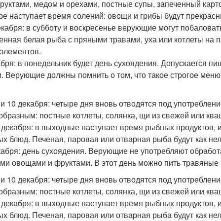
руктами, медом и орехами, постные супы, запеченный карт
ре наступает время солений: овощи и грибы будут прекрас
декабря: в субботу и воскресенье верующие могут побалова
енная белая рыба с пряными травами, уха или котлеты на 
элементов.
абря: в понедельник будет день сухоядения. Допускается пи
. Верующие должны помнить о том, что такое строгое меню
 9 и 10 декабря: четыре дня вновь отводятся под употреблен
образным: постные котлеты, солянка, щи из свежей или ква
2 декабря: в выходные наступает время рыбных продуктов,
ых блюд. Печеная, паровая или отварная рыба будут как нель
кабря: день сухоядения. Верующие не употребляют обрабо
ми овощами и фруктами. В этот день можно пить травяные 
 9 и 10 декабря: четыре дня вновь отводятся под употреблен
образным: постные котлеты, солянка, щи из свежей или ква
2 декабря: в выходные наступает время рыбных продуктов,
ых блюд. Печеная, паровая или отварная рыба будут как нель