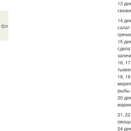
13 де
свежи
14 де
⇦
салат
гречн
15 де
сдела
запеч
16, 1
тыкве
18, 1
мореп
рыбы 
20 де
марин
21, 2
овощн
24 де