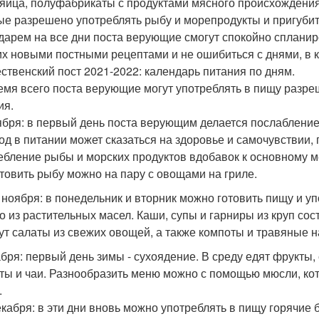
 яйца, полуфабрикаты с продуктами мясного происхождения
ые разрешено употреблять рыбу и морепродукты и пригубит
дарем на все дни поста верующие смогут спокойно спланир
их новыми постными рецептами и не ошибиться с днями, в 
ственский пост 2021-2022: календарь питания по дням.
емя всего поста верующие могут употреблять в пищу разре
ия.
ября: в первый день поста верующим делается послабление,
од в питании может сказаться на здоровье и самочувствии,
ебление рыбы и морских продуктов вдобавок к основному м
товить рыбу можно на пару с овощами на гриле.
0 ноября: в понедельник и вторник можно готовить пищу и у
о из растительных масел. Каши, супы и гарниры из круп со
ут салаты из свежих овощей, а также компоты и травяные н
абря: первый день зимы - сухоядение. В среду едят фрукты,
ты и чаи. Разнообразить меню можно с помощью мюсли, ко
.
декабря: в эти дни вновь можно употреблять в пищу горячие