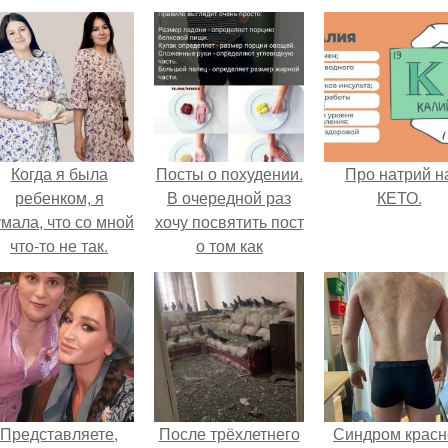
Когда я была
Посты о похудении.
Про натрий н
ребенком, я
В очередной раз
КЕТО.
мала, что со мной
хочу посвятить пост
что-то не так.
о том как
правильно худеть.
Представляете,
После трёхлетнего
Синдром красн