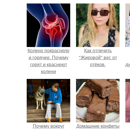
Колено покраснело
Как отличить
и горячее. Почему
"Жировой" вес от
горят и краснеют
отёков.
ду
колени
Почему вокруг
Домашние конфеты