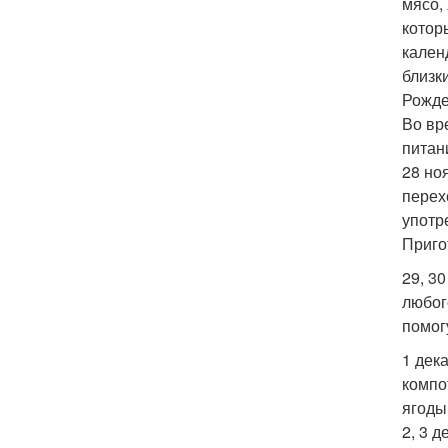
мясо,
котор
кален
близк
Рожде
Во вр
питан
28 но
перех
употр
Приго
29, 3
любог
помог
1 дек
компо
ягоды
2, 3 