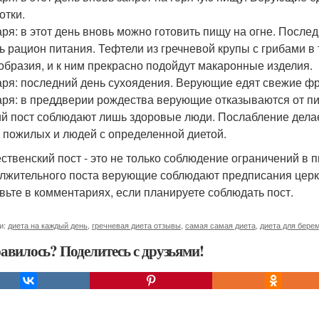
отки.
аря: в этот день вновь можно готовить пищу на огне. Посл
ь рацион питания. Тефтели из гречневой крупы с грибами в
образия, и к ним прекрасно подойдут макаронные изделия.
аря: последний день сухоядения. Верующие едят свежие фр
аря: в преддверии рождества верующие отказываются от п
ий пост соблюдают лишь здоровые люди. Послабление дела
, пожилых и людей с определенной диетой.
ственский пост - это не только соблюдение ограничений в 
лжительного поста верующие соблюдают предписания церкв
вьте в комментариях, если планируете соблюдать пост.
и:
диета на каждый день
,
гречневая диета отзывы
,
самая самая диета
,
диета для бере
авилось? Поделитесь с друзьями!