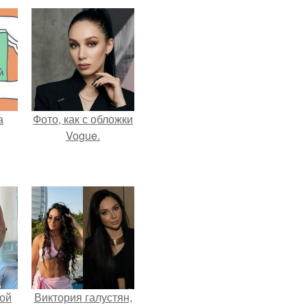
а
Фото, как с обложки
Vogue.
ой
Виктория галустян,