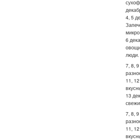
сухоф
декаб
4, 5 
Запеч
микро
6 дек
овощи
люди.
7, 8,
разно
11, 1
вкусн
13 де
свежи
7, 8,
разно
11, 1
вкусн