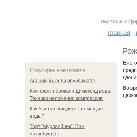
полезная инфор
главная
Рож
Ежего
предп
Популярные материалы
бдени
Анонимно, если опубликуете.
Во вр
Компресс новокаин Димексид вода.
церко
Техника наложения компрессов
Как быстро похудеть с помощью
воды?
Торт "Муравейник". Вам
потребуется: