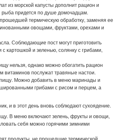
лат из морской капусты дополнит рацион и
я рыба придется по душе домочадцам.
, прошедшей термическую обработку, заменяя ее
аринованными овощами, фруктами, орехами и
масла. Соблюдающие пост могут приготовить
с картошкой и зеленью, солянку с грибами,
пищу нельзя, однако можно обогатить рацион
ом витаминов послужат травяные настои.
ю пищу. Можно добавить в меню маринады и
ршированными грибами с рисом и перцем, а
ик, и в этот день вновь соблюдают сухоядение.
пищу. В меню включают зелень, фрукты и овощи,
баловать себя можно горячими зимними
едят продукты, не прошедшие термической