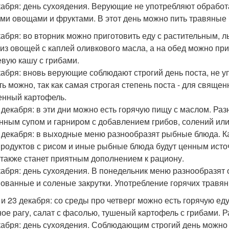
кабря: день сухоядения. Верующие не употребляют обрабо
ми овощами и фруктами. В этот день можно пить травяные 
кабря: во вторник можно приготовить еду с растительным,
 из овощей с каплей оливкового масла, а на обед можно приг
евую кашу с грибами.
кабря: вновь верующие соблюдают строгий день поста, не 
ть можно, так как самая строгая степень поста - для свяще
енный картофель.
7 декабря: в эти дни можно есть горячую пищу с маслом. Р
нным супом и гарниром с добавлением грибов, солений ил
9 декабря: в выходные меню разнообразят рыбные блюда. Ка
родуктов с рисом и иные рыбные блюда будут ценным исто
также станет приятным дополнением к рациону.
кабря: день сухоядения. В понедельник меню разнообразят 
ованные и соленые закрутки. Употребление горячих травян
2 и 23 декабря: со среды про четверг можно есть горячую е
ое рагу, салат с фасолью, тушеный картофель с грибами. Р
кабря: день сухоядения. Соблюдающим строгий день можно 