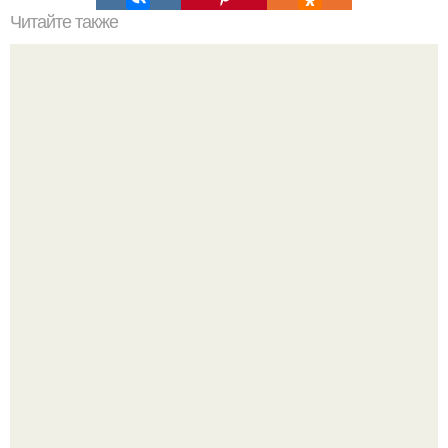
Читайте также
6 способов очищения организма!
Метабуст нужен не "Идеальным", а живым людям.