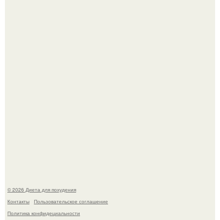
Синдром красной кожи: британец превратил себя в
инвалида из-за бесконтрольного использования мази.
Виктория галустян, бывшая жена юмориста Михаила
галустяна, рассказала о неожиданных последствиях
развода.
© 2026 Диета для похудения
Контакты
Пользовательское соглашение
Политика конфидециальности