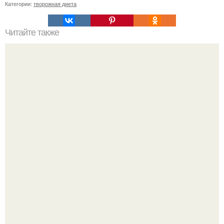
Категории:
творожная диета
Читайте также
Творожные пирожки от Иринки пугач.
Метабуст нужен не "Идеальным", а живым людям.