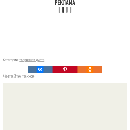
Категории:
творожная диета
Читайте также
Девочки, я хоть и медик, но тут столкнулась с проблемой.