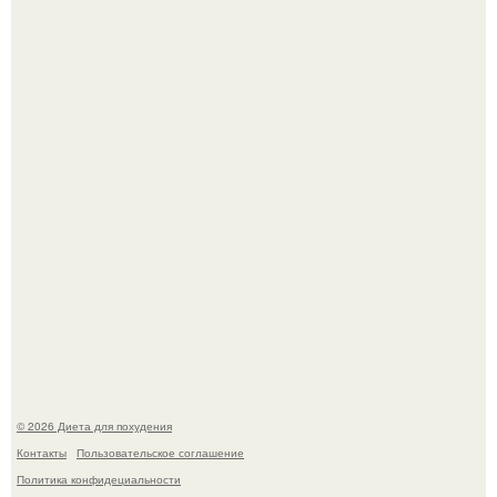
После трёхлетнего отсутствия в своей воркутинской
квартире, мужчина вернулся и обнаружил, что его
жилище стало пристанищем для стаи голубей.
Синдром красной кожи: британец превратил себя в
инвалида из-за бесконтрольного использования мази.
© 2026 Диета для похудения
Контакты
Пользовательское соглашение
Политика конфидециальности