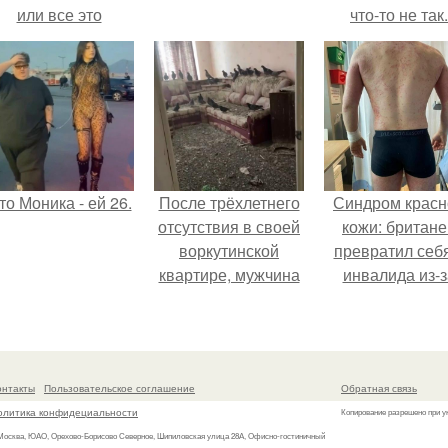
или все это
что-то не так.
ерунда?
то Моника - ей 26.
После трёхлетнего
Синдром красн
отсутствия в своей
кожи: британе
воркутинской
превратил себ
квартире, мужчина
инвалида из-з
вернулся и
бесконтрольно
обнаружил, что его
использовани
жилище стало
мази.
пристанищем для
онтакты
Пользовательское соглашение
Обратная связь
стаи голубей.
олитика конфидециальности
Копирование разрешено при у
 Москва, ЮАО, Орехово-Борисово Северное, Шипиловская улица 28А, Офисно-гостиничный