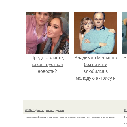
Представляете,
Владимир Меньшов
Э
какая грустная
без памяти
новость?
влюбился в
молодую актрису и
даже решил уйти от
алентовой ради
неё.
© 2026 Диета для похудения
К
П
Полезная информация о диетах, новости, отзывы, описания, инструкции и многое другое
г.