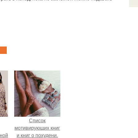
Список
мотивирующих книг
мной
и книг о похудени.