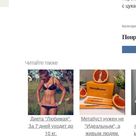
с цук
Категори
Понр
Читайте также
Диета "Любимая".
Метабуст нужен не
За 7 дней уходит до
"Идеальным", а
10 кг.
живым людям.