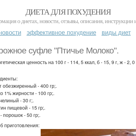
ДИЕТА ДЛЯ ПОХУДЕНИЯ
мация о диетах, новости, отзывы, описания, инструкции 
новости
эффективное похудение
виды диет
рожное суфле "Птичье Молоко".
гетическая ценность на 100 г - 114, 5 ккал, б - 15, 9 г, ж - 2, 0 г,
диенты:
г обезжиренный - 400 гр;.
о 1% жирности - 100 гр;.
елиный - 30 г;.
ин пищевой - 15 гр;.
- порошок - 50 гр;.
б приготовления: