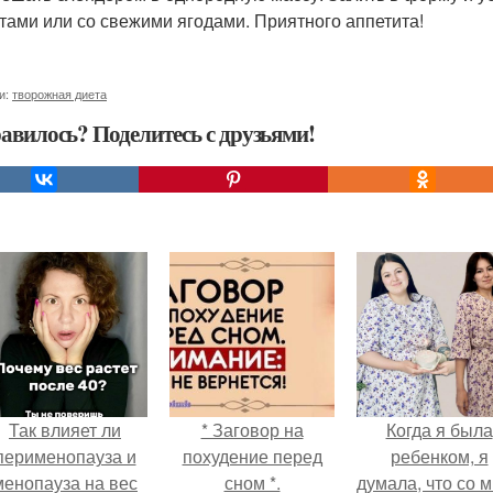
атами или со свежими ягодами. Приятного аппетита!
и:
творожная диета
авилось? Поделитесь с друзьями!
Так влияет ли
* Заговор на
Когда я была
перименопауза и
похудение перед
ребенком, я
менопауза на вес
сном *.
думала, что со 