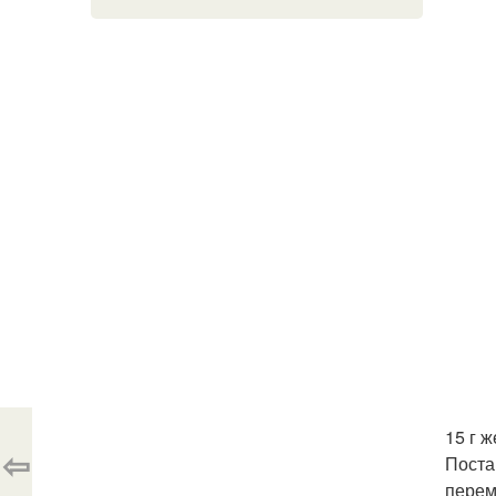
15 г 
⇦
Постав
перем