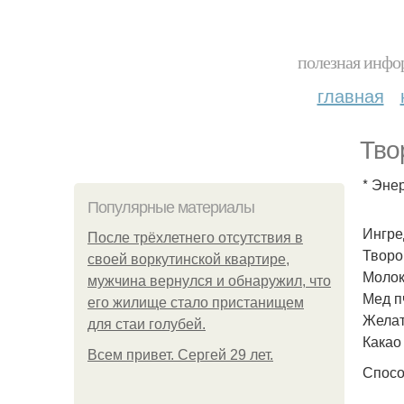
полезная инфор
главная
Тво
* Энер
Популярные материалы
Ингре
После трёхлетнего отсутствия в
Творо
своей воркутинской квартире,
Молок
мужчина вернулся и обнаружил, что
Мед пч
его жилище стало пристанищем
Желат
для стаи голубей.
Какао 
Всем привет. Сергей 29 лет.
Спосо