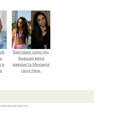
ой
Виктория галустян,
ц
бывшая жена
я в
юмориста Михаила
а
галустяна,
го
рассказала о
я
неожиданных
последствиях
развода.
казании обратной гиперссылки.