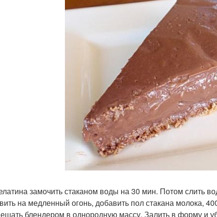
желатина замочить стаканом воды на 30 мин. Потом слить во
ить на медленный огонь, добавить пол стакана молока, 400 г
ешать блендером в однородную массу. Залить в форму и убр