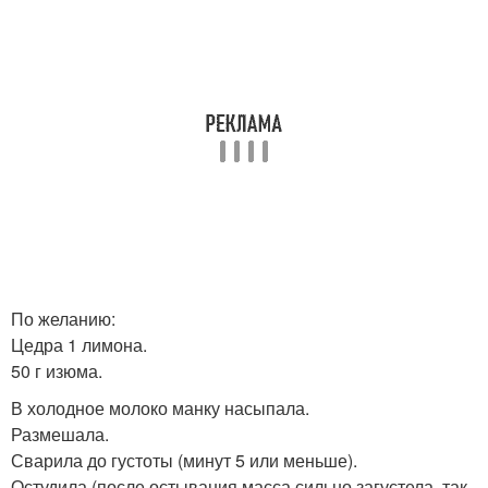
По желанию:
Цедра 1 лимона.
50 г изюма.
В холодное молоко манку насыпала.
Размешала.
Сварила до густоты (минут 5 или меньше).
Остудила (после остывания масса сильно загустела, так