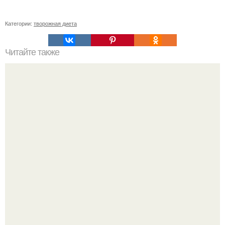
Категории:
творожная диета
Читайте также
Диета "Любимая". За 7 дней уходит до 10 кг.