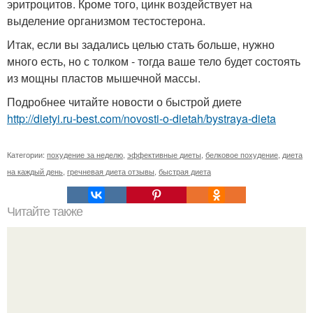
эритроцитов. Кроме того, цинк воздействует на
выделение организмом тестостерона.
Итак, если вы задались целью стать больше, нужно
много есть, но с толком - тогда ваше тело будет состоять
из мощны пластов мышечной массы.
Подробнее читайте новости о быстрой диете
http://dietyi.ru-best.com/novosti-o-dietah/bystraya-dieta
Категории:
похудение за неделю
,
эффективные диеты
,
белковое похудение
,
диета
на каждый день
,
гречневая диета отзывы
,
быстрая диета
Читайте также