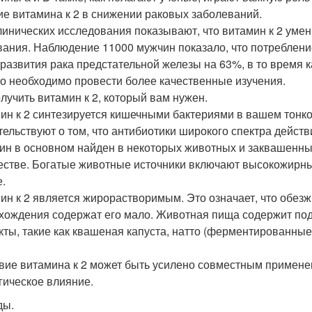
ие витамина к 2 в снижении раковых заболеваний.
линических исследования показывают, что витамин к 2 уме
ания. Наблюдение 11000 мужчин показало, что потреблени
 развития рака предстательной железы на 63%, в то время к
о необходимо провести более качественные изучения.
олучить витамин к 2, который вам нужен.
ин к 2 синтезируется кишечными бактериями в вашем тонк
тельствуют о том, что антибиотики широкого спектра действ
ин в основном найден в некоторых животных и заквашенных
естве. Богатые животные источники включают высокожирны
е.
ин к 2 является жирорастворимым. Это означает, что обез
хождения содержат его мало. Животная пища содержит подт
кты, такие как квашеная капуста, натто (ферментированные б
вие витамина к 2 может быть усилено совместным применен
гическое влияние.
ды.