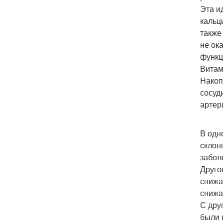
Эта и
кальц
также
не ок
функц
Витам
Накоп
сосуд
артер
В одн
склон
забол
Друго
снижа
снижа
С дру
были 