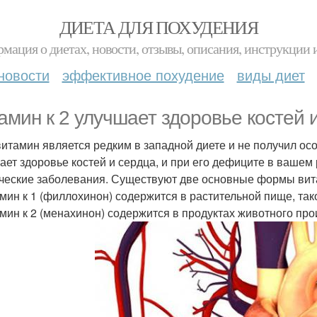
ДИЕТА ДЛЯ ПОХУДЕНИЯ
мация о диетах, новости, отзывы, описания, инструкции 
новости
эффективное похудение
виды диет
амин к 2 улучшает здоровье костей 
витамин является редким в западной диете и не получил ос
ает здоровье костей и сердца, и при его дефиците в вашем
ческие заболевания. Существуют две основные формы вит
амин к 1 (филлохинон) содержится в растительной пище, тако
амин к 2 (менахинон) содержится в продуктах животного п