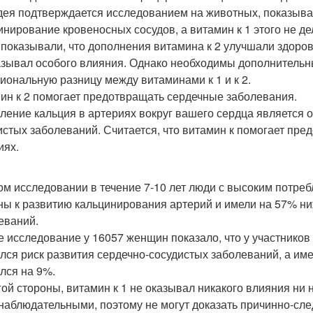
дея подтверждается исследованием на животных, показываю
инирование кровеносных сосудов, а витамин к 1 этого не 
 показывали, что дополнения витамина к 2 улучшали здоровь
азывал особого влияния. Однако необходимы дополнительны
иональную разницу между витаминами к 1 и к 2.
ин к 2 помогает предотвращать сердечные заболевания.
ление кальция в артериях вокруг вашего сердца является 
истых заболеваний. Считается, что витамин к помогает пр
иях.
ом исследовании в течение 7-10 лет люди с высоким потре
ны к развитию кальцинирования артерий и имели на 57% ни
еваний.
е исследование у 16057 женщин показало, что у участнико
лся риск развития сердечно-сосудистых заболеваний, а име
лся на 9%.
гой стороны, витамин к 1 не оказывал никакого влияния ни
наблюдательными, поэтому не могут доказать причинно-сле