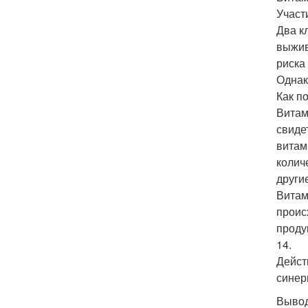
Участ
Два к
выжив
риска
Однак
Как п
Витам
свиде
витам
колич
други
Витам
проис
проду
14.
Дейст
синер
Выво