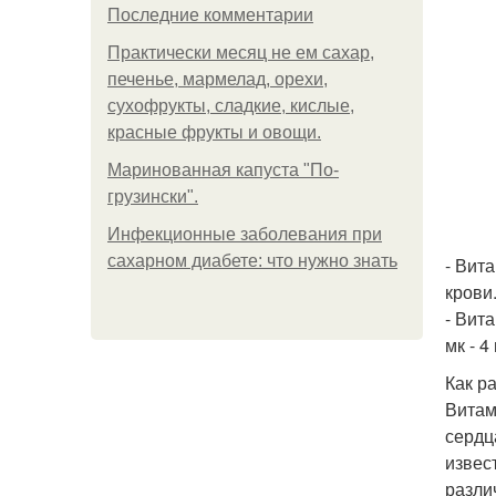
Последние комментарии
Практически месяц не ем сахар,
печенье, мармелад, орехи,
сухофрукты, сладкие, кислые,
красные фрукты и овощи.
Маринованная капуста "По-
грузински".
Инфекционные заболевания при
сахарном диабете: что нужно знать
- Вит
крови
- Вит
мк - 4 
Как р
Витам
сердц
извес
разли