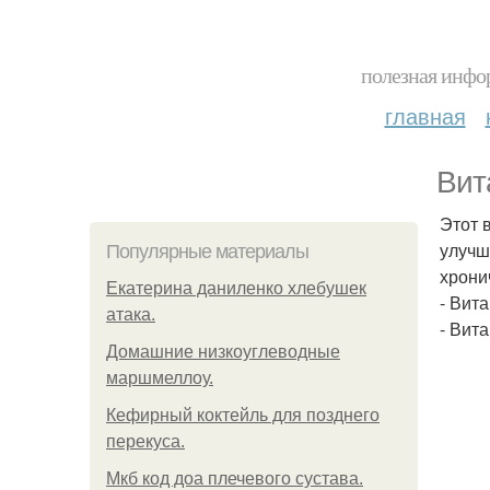
полезная инфор
главная
Вит
Этот 
улучш
Популярные материалы
хрони
Екатерина даниленко хлебушек
- Вит
атака.
- Вит
Домашние низкоуглеводные
маршмеллоу.
Кефирный коктейль для позднего
перекуса.
Мкб код доа плечевого сустава.