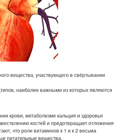
ьного вещества, участвующего в свёртывании
одтипов, наиболее важными из которых являются
нии крови, метаболизме кальция и здоровья
бызвествлению костей и предотвращает отложения
ают, что роли витаминов к 1 и к 2 весьма
ые питательные вещества.