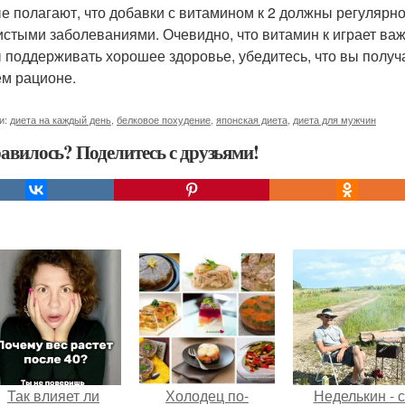
е полагают, что добавки с витамином к 2 должны регулярно
истыми заболеваниями. Очевидно, что витамин к играет ва
 поддерживать хорошее здоровье, убедитесь, что вы получа
ём рационе.
и:
диета на каждый день
,
белковое похудение
,
японская диета
,
диета для мужчин
авилось? Поделитесь с друзьями!
Так влияет ли
Холодец по-
Неделькин - с