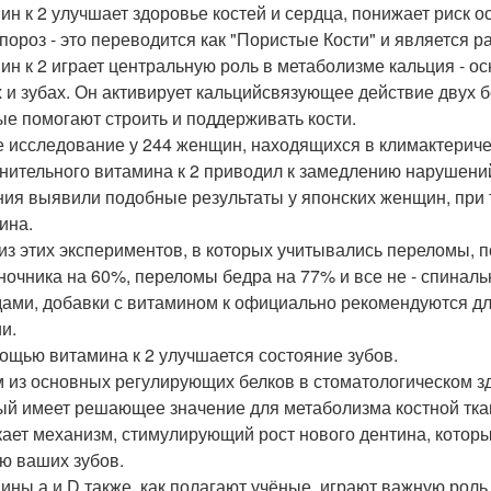
ин к 2 улучшает здоровье костей и сердца, понижает риск о
пороз - это переводится как "Пористые Кости" и является 
ин к 2 играет центральную роль в метаболизме кальция - 
х и зубах. Он активирует кальцийсвязующее действие двух б
ые помогают строить и поддерживать кости.
е исследование у 244 женщин, находящихся в климактериче
нительного витамина к 2 приводил к замедлению нарушени
ния выявили подобные результаты у японских женщин, при 
ина.
из этих экспериментов, в которых учитывались переломы, п
ночника на 60%, переломы бедра на 77% и все не - спиналь
ами, добавки с витамином к официально рекомендуются дл
и.
ощью витамина к 2 улучшается состояние зубов.
 из основных регулирующих белков в стоматологическом здо
ый имеет решающее значение для метаболизма костной ткан
кает механизм, стимулирующий рост нового дентина, котор
ю ваших зубов.
ины а и D также, как полагают учёные, играют важную роль 