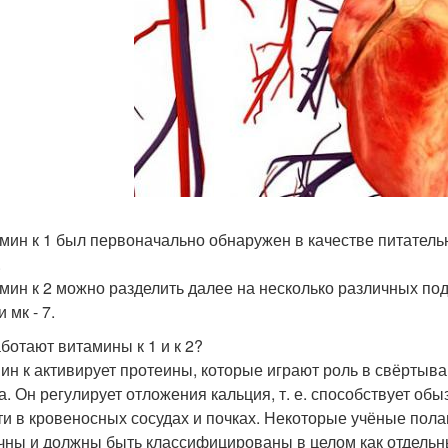
амин к 1 был первоначально обнаружен в качестве питател
.
амин к 2 можно разделить далее на несколько различных п
и мк - 7.
аботают витамины к 1 и к 2?
ин к активирует протеины, которые играют роль в свёртыва
а. Он регулирует отложения кальция, т. е. способствует о
ти в кровеносных сосудах и почках. Некоторые учёные полаг
чны и должны быть классифицированы в целом как отдельн