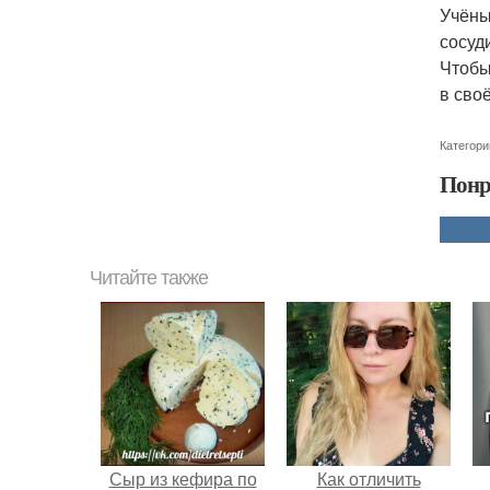
Учёны
сосуд
Чтобы
в сво
Категори
Понр
Читайте также
Сыр из кефира по
Как отличить