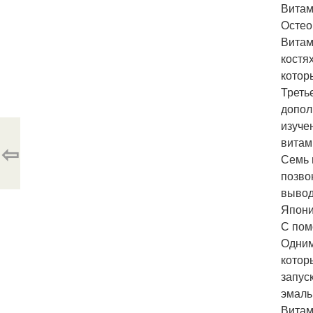
Витам
Остео
Витам
костя
котор
Треть
допол
изуче
витам
⇦
Семь 
позво
вывод
Япони
С пом
Одним
котор
запус
эмаль
Витам