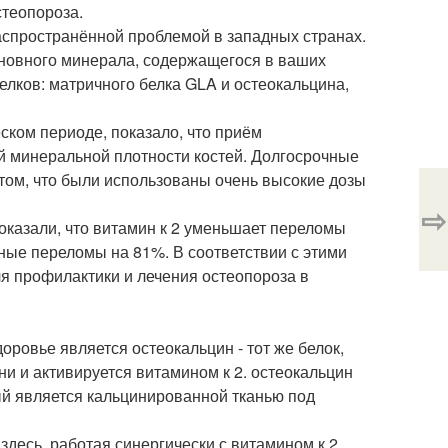
стеопороза.
распространённой проблемой в западных странах.
основного минерала, содержащегося в ваших
елков: матричного белка GLA и остеокальцина,
ском периоде, показало, что приём
й минеральной плотности костей. Долгосрочные
том, что были использованы очень высокие дозы
⇨
оказали, что витамин к 2 уменьшает переломы
ные переломы на 81%. В соответствии с этими
я профилактики и лечения остеопороза в
ровье является остеокальцин - тот же белок,
и и активируется витамином к 2. остеокальцин
ый является кальцинированной тканью под
здесь, работая синергически с витамином к 2.