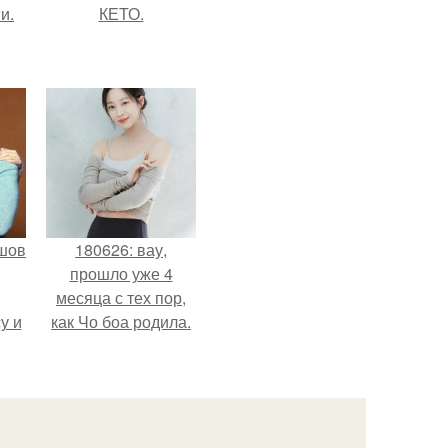
и.
КЕТО.
шов
180626: вау,
прошло уже 4
месяца с тех пор,
у и
как Чо боа родила.
и от
ди