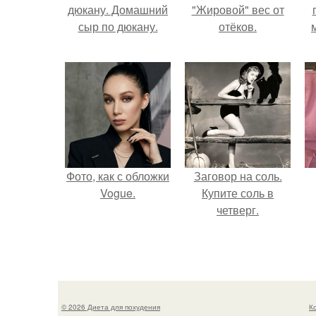
дюкану. Домашний
"Жировой" вес от
сыр по дюкану.
отёков.
Фото, как с обложки
Заговор на соль.
Vogue.
Купите соль в
четверг.
© 2026 Диета для похудения
К