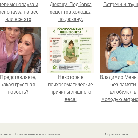
перименопауза и
Дюкану. Подборка
Встречи и груш
менопауза на вес
рецептов холодца
или все это
по дюкану.
ерунда?
Представляете,
Некоторые
Владимир Мень
какая грустная
психосоматические
без памяти
новость?
причины лишнего
влюбился в
веса:
молодую актрис
даже решил уйт
алентовой ра
неё.
онтакты
Пользовательское соглашение
Обратная связь