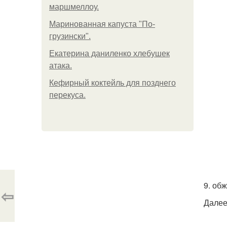
маршмеллоу.
Маринованная капуста "По-
грузински".
Екатерина даниленко хлебушек
атака.
Кефирный коктейль для позднего
перекуса.
9. об
⇦
Далее