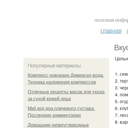
полезная инфор
главная
Вку
Цельн
Популярные материалы
1. сем
Компресс новокаин Димексид вода.
2. те
Техника наложения компрессов
3. че
Отличные рецепты масок для ухода
4. по
за сухой кожей лица
5. огу
6. кл
Мкб код доа плечевого сустава.
7. ле
Последние комментарии
8. ва
Домашние низкоуглеводные