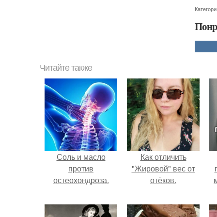
Категори
Понр
Читайте также
Соль и масло
Как отличить
против
"Жировой" вес от
остеохондроза.
отёков.