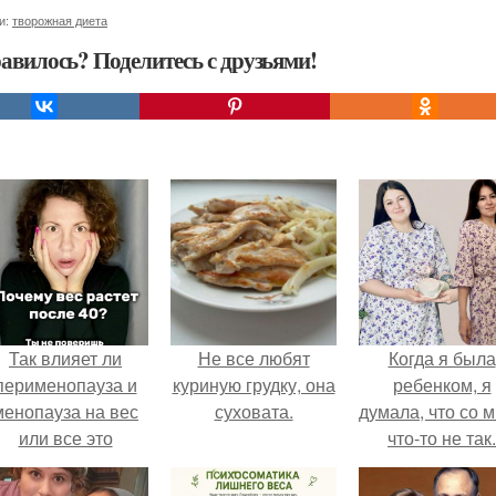
и:
творожная диета
авилось? Поделитесь с друзьями!
Так влияет ли
Не все любят
Когда я была
перименопауза и
куриную грудку, она
ребенком, я
менопауза на вес
суховата.
думала, что со 
или все это
что-то не так.
ерунда?