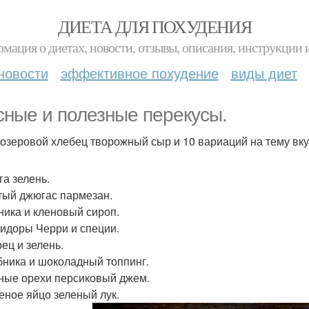
ДИЕТА ДЛЯ ПОХУДЕНИЯ
мация о диетах, новости, отзывы, описания, инструкции 
новости
эффективное похудение
виды диет
сные и полезные перекусы.
озеровой хлебец творожный сыр и 10 вариаций на тему вку
га зелень.
ртый джюгас пармезан.
рника и кленовый сироп.
мидоры Черри и специи.
рец и зелень.
убника и шоколадный топпинг.
сные орехи персиковый джем.
реное яйцо зеленый лук.