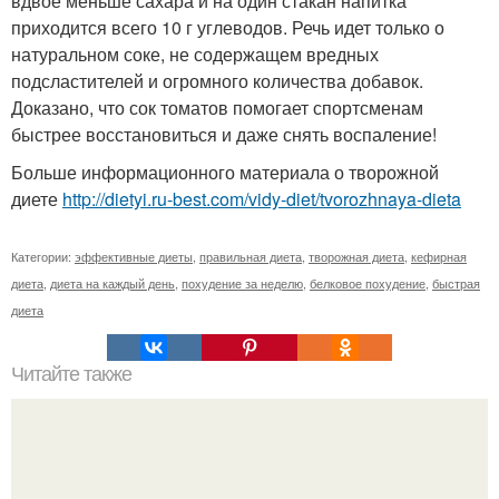
вдвое меньше сахара и на один стакан напитка
приходится всего 10 г углеводов. Речь идет только о
натуральном соке, не содержащем вредных
подсластителей и огромного количества добавок.
Доказано, что сок томатов помогает спортсменам
быстрее восстановиться и даже снять воспаление!
Больше информационного материала о творожной
диете
http://dietyi.ru-best.com/vidy-diet/tvorozhnaya-dieta
Категории:
эффективные диеты
,
правильная диета
,
творожная диета
,
кефирная
диета
,
диета на каждый день
,
похудение за неделю
,
белковое похудение
,
быстрая
диета
Читайте также