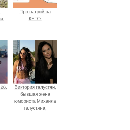
.
Про натрий на
и.
КЕТО.
 26.
Виктория галустян,
бывшая жена
юмориста Михаила
галустяна,
рассказала о
неожиданных
последствиях