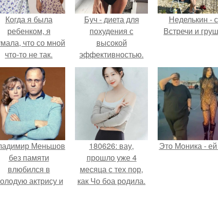
Когда я была
Буч - диета для
Неделькин - с
ребенком, я
похудения с
Встречи и груш
мала, что со мной
высокой
что-то не так.
эффективностью.
ладимир Меньшов
180626: вау,
Это Моника - ей
без памяти
прошло уже 4
влюбился в
месяца с тех пор,
олодую актрису и
как Чо боа родила.
аже решил уйти от
алентовой ради
неё.