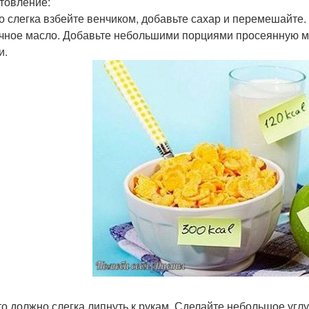
товление:
цо слегка взбейте венчиком, добавьте сахар и перемешайте
чное масло. Добавьте небольшими порциями просеянную мук
и.
сто должно слегка липнуть к рукам. Сделайте небольшое угл