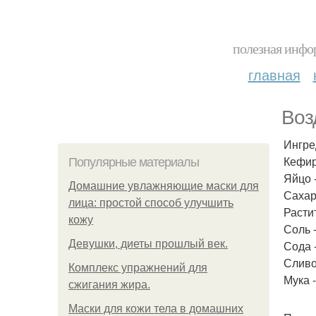
полезная инфор
главная
Воз
Ингре
Кефир
Популярные материалы
Яйцо -
Домашние увлажняющие маски для
Сахар 
лица: простой способ улучшить
Растит
кожу
Соль 
Девушки, диеты прошлый век.
Сода 
Сливо
Комплекс упражнений для
Мука 
сжигания жира.
Маски для кожи тела в домашних