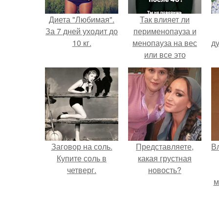
Диета "Любимая".
Так влияет ли
За 7 дней уходит до
перименопауза и
10 кг.
менопауза на вес
ду
или все это
ерунда?
Заговор на соль.
Представляете,
В
Купите соль в
какая грустная
четверг.
новость?
м
д