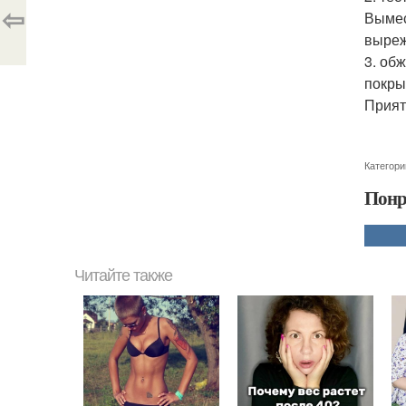
⇦
Вымес
выреж
3. об
покры
Прият
Категори
Понр
Читайте также