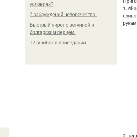
Приго
условиях?
1. яй
7 заблуждений человечества.
сливо
рукам
Быстрый пирог с ветчиной и
болгарским перцем.
12 ошибок в приседании.
2. те