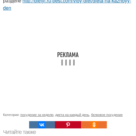
разделе
http://dietyi.ru-best.com/vidy-diet/dieta-na-kazhdyy-
den
Категории:
похудение за неделю
,
диета на каждый день
,
белковое похудение
Читайте также