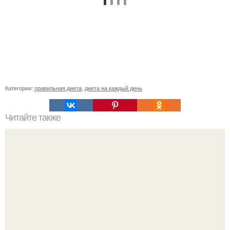
Категории:
правильная диета
,
диета на каждый день
Читайте также
Диета "Любимая". За 7 дней уходит до 10 кг.