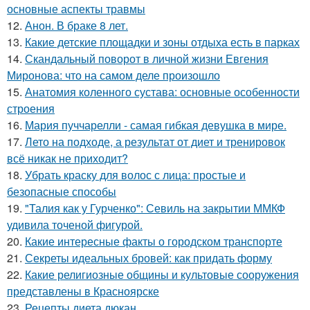
основные аспекты травмы
12.
Анон. В браке 8 лет.
13.
Какие детские площадки и зоны отдыха есть в парках
14.
Скандальный поворот в личной жизни Евгения
Миронова: что на самом деле произошло
15.
Анатомия коленного сустава: основные особенности
строения
16.
Мария пуччарелли - самая гибкая девушка в мире.
17.
Лето на подходе, а результат от диет и тренировок
всё никак не приходит?
18.
Убрать краску для волос с лица: простые и
безопасные способы
19.
"Талия как у Гурченко": Севиль на закрытии ММКФ
удивила точеной фигурой.
20.
Какие интересные факты о городском транспорте
21.
Секреты идеальных бровей: как придать форму
22.
Какие религиозные общины и культовые сооружения
представлены в Красноярске
23.
Рецепты диета дюкан.