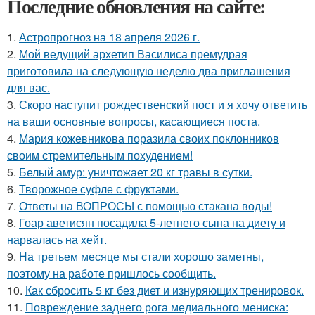
Последние обновления на сайте:
1.
Астропрогноз на 18 апреля 2026 г.
2.
Мой ведущий архетип Василиса премудрая
приготовила на следующую неделю два приглашения
для вас.
3.
Скоро наступит рождественский пост и я хочу ответить
на ваши основные вопросы, касающиеся поста.
4.
Мария кожевникова поразила своих поклонников
своим стремительным похудением!
5.
Белый амур: уничтожает 20 кг травы в сутки.
6.
Творожное суфле с фруктами.
7.
Ответы на ВОПРОСЫ с помощью стакана воды!
8.
Гоар аветисян посадила 5-летнего сына на диету и
нарвалась на хейт.
9.
На третьем месяце мы стали хорошо заметны,
поэтому на работе пришлось сообщить.
10.
Как сбросить 5 кг без диет и изнуряющих тренировок.
11.
Повреждение заднего рога медиального мениска: