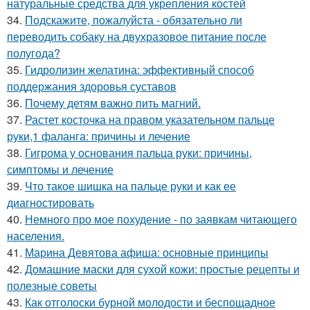
натуральные средства для укрепления костей
34.
Подскажите, пожалуйста - обязательно ли
переводить собаку на двухразовое питание после
полугода?
35.
Гидролизин желатина: эффективный способ
поддержания здоровья суставов
36.
Почему детям важно пить магний.
37.
Растет косточка на правом указательном пальце
руки,1 фаланга: причины и лечение
38.
Гигрома у основания пальца руки: причины,
симптомы и лечение
39.
Что такое шишка на пальце руки и как ее
диагностировать
40.
Немного про мое похудение - по заявкам читающего
населения.
41.
Марина Девятова афиша: основные принципы
42.
Домашние маски для сухой кожи: простые рецепты и
полезные советы
43.
Как отголоски бурной молодости и беспощадное