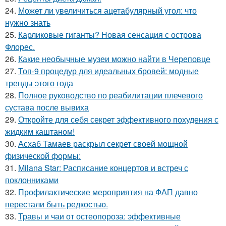
24.
Может ли увеличиться ацетабулярный угол: что
нужно знать
25.
Карликовые гиганты? Новая сенсация с острова
Флорес.
26.
Какие необычные музеи можно найти в Череповце
27.
Топ-9 процедур для идеальных бровей: модные
тренды этого года
28.
Полное руководство по реабилитации плечевого
сустава после вывиха
29.
Откройте для себя секрет эффективного похудения с
жидким каштаном!
30.
Асхаб Тамаев раскрыл секрет своей мощной
физической формы:
31.
Milana Star: Расписание концертов и встреч с
поклонниками
32.
Профилактические мероприятия на ФАП давно
перестали быть редкостью.
33.
Травы и чаи от остеопороза: эффективные