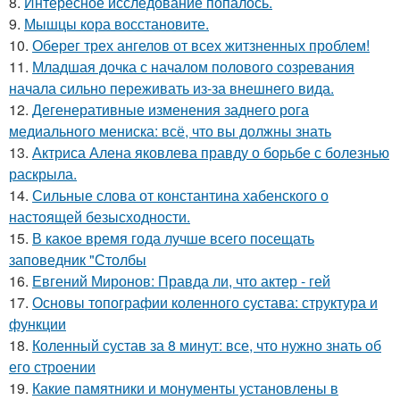
8.
Интересное исследование попалось.
9.
Мышцы кора восстановите.
10.
Оберег трех ангелов от всех житзненных проблем!
11.
Младшая дочка с началом полового созревания
начала сильно переживать из-за внешнего вида.
12.
Дегенеративные изменения заднего рога
медиального мениска: всё, что вы должны знать
13.
Актриса Алена яковлева правду о борьбе с болезнью
раскрыла.
14.
Сильные слова от константина хабенского о
настоящей безысходности.
15.
В какое время года лучше всего посещать
заповедник "Столбы
16.
Евгений Миронов: Правда ли, что актер - гей
17.
Основы топографии коленного сустава: структура и
функции
18.
Коленный сустав за 8 минут: все, что нужно знать об
его строении
19.
Какие памятники и монументы установлены в