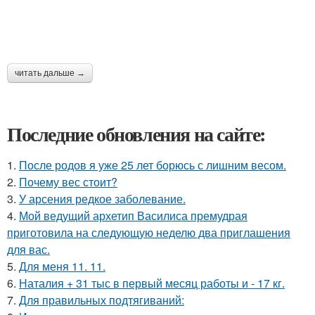
читать дальше →
Последние обновления на сайте:
1.
После родов я уже 25 лет борюсь с лишним весом.
2.
Почему вес стоит?
3.
У арсения редкое заболевание.
4.
Мой ведущий архетип Василиса премудрая
приготовила на следующую неделю два приглашения
для вас.
5.
Для меня 11. 11.
6.
Наталия + 31 тыс в первый месяц работы и - 17 кг.
7.
Для правильных подтягиваний: