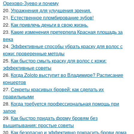
Орехово-Зуево и почему
20.
Упражнения для улучшения зрения.
21.
Естественное пломбирование зубов!
22.
Как привлечь деньги в свою жизнь.
23.
Какие изменения претерпела Красная площадь за
века
24.
Эффективные способы убрать краску для волос с
кожи: проверенные методы
25.
Как быстро смыть краску для волос с кожи:
эффективные советы
26.
Когда Zoloto выступит во Владимире? Расписание
концертов
27.
Секреты красивых бровей: как сделать их
правильными
28.
Когда требуется профессиональная помощь при
запое
29.
Как быстро придать форму бровям без
выщипывания: простые советы
30.
Как безопасно и эффективно покрасить брови дома