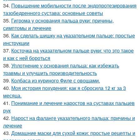
34.
Повышение мобильности после эндопротезирования
тазобедренного сустава: основные советы
35.
Гигрома у основания пальца руки: причины,
симптомы и лечение
36.
Как сделать шишку на указательном пальце: простые
инструкции
37.
Косточка на указательном пальце руки: что это такое
и как с ней бороться
38.
Уплотнение у основания пальца: как избежать
травмы и улучшить производительность
39.
Колбаса из куриного Филе с овощами.
40.
Моя история похудения: как я сбросила 12 кг за 3
месяца.
41.
Понимание и лечение наростов на суставах пальцев
рук
42.
Нарост на фаланге указательного пальца: причины и
лечение
43.
Домашние маски для сухой кожи: простые рецепты и