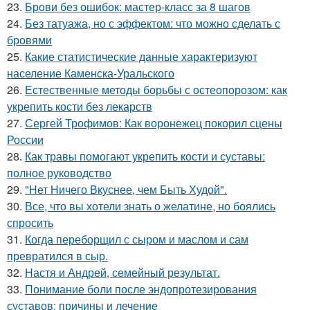
23.
Брови без ошибок: мастер-класс за 8 шагов
24.
Без татуажа, но с эффектом: что можно сделать с
бровями
25.
Какие статистические данные характеризуют
население Каменска-Уральского
26.
Естественные методы борьбы с остеопорозом: как
укрепить кости без лекарств
27.
Сергей Трофимов: Как воронежец покорил сцены
России
28.
Как травы помогают укрепить кости и суставы:
полное руководство
29.
"Нет Ничего Вкуснее, чем Быть Худой".
30.
Все, что вы хотели знать о желатине, но боялись
спросить
31.
Когда переборщил с сыром и маслом и сам
превратился в сыр.
32.
Настя и Андрей, семейный результат.
33.
Понимание боли после эндопротезирования
суставов: причины и лечение