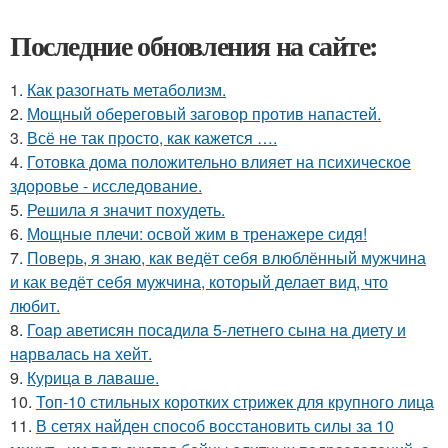
Последние обновления на сайте:
1.
Как разогнать метаболизм.
2.
Мощный обереговый заговор против напастей.
3.
Всё не так просто, как кажется ….
4.
Готовка дома положительно влияет на психическое
здоровье - исследование.
5.
Решила я значит похудеть.
6.
Мощные плечи: освой жим в тренажере сидя!
7.
Поверь, я знаю, как ведёт себя влюблённый мужчина
и как ведёт себя мужчина, который делает вид, что
любит.
8.
Гоaр аветисян посaдилa 5-летнего сынa нa диету и
нaрвaлaсь нa хейт.
9.
Курица в лаваше.
10.
Топ-10 стильных коротких стрижек для крупного лица
11.
В сетях найден способ восстановить силы за 10