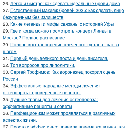
26.
Легко и быстро: как сделать идеальные брови дома
27.
Естественный макияж бровей 2025: как сделать лицо
безупречным без излишеств
28.
Какие легенды и мифы связаны с историей Уфы
29.
Где и когда можно посмотреть концерт Линды в
Москве? Полное расписание
30.
Полное восстановление плечевого сустава: шаг за
шагом
31.
Первый день великого поста и день писателя.
32.
Топ вопросов про липолитики.
33.
Сергей Трофимов: Как воронежец покорил сцены
России
34.
Эффективные народные методы лечения
остеопороза: проверенные рецепты
35.
Лучшие травы для лечения остеопороза:
эффективные рецепты и советы
36.
Перфекционизм может проявляться в различных
аспектах жизни.
37.
Просто и эффективно: правила приема желатина для