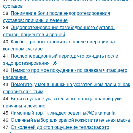
суставов
38.
Понимание боли после эндопротезирования
суставов: причины и лечение
39.
Эндопротезирование тазобедренного сустава:
отзывы пациентов и врачей
40.
Как быстро восстановиться после операции на
коленном суставе
41.
Послеоперационный период: что ожидать после
эндопротезирования т.б
42.
Немного про мое похудение - по заявкам читающего
населения.
43.
Помогите, у меня шишки на указательном пальце! Как
справиться с этим
44.
Боли в суставе указательного пальца правой руки:
причины и лечение
45.
Лимонный торт т. лиддел рецепты@Dukamania.
46.
Отличный выбор для зрелой кожи: питательная маска
47.
От коленей до стоп ощущение тепла: как это